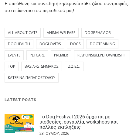
Η υπεύθυνη και συνειδητή κηδεμονία κάθε ζώου συντροφιάς,
στο επίκεντρο του περιοδικού μας!
ALL ABOUT CATS
ANIMALWELFARE
DOGBEHAVIOR
DOGHEALTH
DOGLOVERS
DOGS
DOGTRAINING
EVENTS
PETCARE
PREMIER
RESPONSIBLEPETOWNERSHIP
TOP
ΒΑΣΊΛΗΣ ΔΗΜΆΚΟΣ
ΖΩ.Ε.Σ.
ΚΑΤΕΡΊΝΑ ΠΑΠΑΠΟΣΤΌΛΟΥ
LATEST POSTS
Το Dog Festival 2026 έρχεται με
υιοθεσίες, συναυλία, workshops και
πολλές εκπλήξεις
23 ΙΟΥΛΊΟΥ, 2026