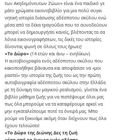
των Ακηδεμόνευτων Ζώων» είναι ένα παιδικό γε
μάτο χρώματα εικονοβιβλίο για μια πολύ συγκι
νητική ιστορία διάσωσης αδέσποτου σκύλου ενώ
μέσα από τα δέκα τραγούδια που το συνοδεύουν
μπορεί να δημιουργήσει κανείς, βλέποντας τα σα
λόνια εικονογραφήσεων, τις δικές του ιστορίες
δίνοντας φωνή σε όλους τους ήρωες!
«Το Δώρο»
(14 ετών και άνω – ενηλίκων)
Η αυτοβιογραφία ενός αδέσποτου σκύλου που
κακοποιήθηκε βάναυσα και αποφάσισε να «μοι
ραστεί» την ιστορία της ζωής του ως την πρώτη
αυτοβιογραφία αδέσποτου σκύλου στην Ελλάδα
με τη δύναμη του μαγικού ρεαλισμού, γίνεται ένα
βιβλίο μάθημα ζωής για να πιστέψουμε όλοι μας
πως όλα μπορούμε να τα καταφέρουμε αρκεί να
μην εγκαταλείπουμε ποτέ τα όνειρά μας. Μπο
ρούμε να ξεκινάμε ακόμη όταν δείχνουν πως όλα
έχουν τελειώσει!
«Το Δώρο της Διώνης Δες τη ζωή
μέσα από τα όνειρα ενός αδέσπο