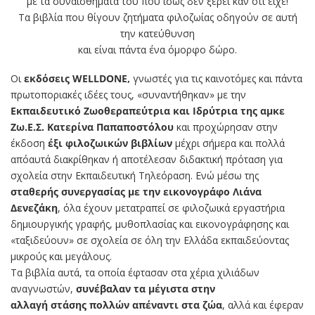
με τα συναισθήματά του που ίσως δεν ξέρει καν ότι είχε!
Τα βιβλία που θίγουν ζητήματα φιλοζωίας οδηγούν σε αυτή
την κατεύθυνση
και είναι πάντα ένα όμορφο δώρο.
Οι
εκδόσεις WELLDONE,
γνωστές για τις καινοτόμες και πάντα
πρωτοποριακές ιδέες τους, «συναντήθηκαν» με την
Εκπαιδευτικό Ζωοθεραπεύτρια και Ιδρύτρια της αμκε
Ζω.Ε.Σ. Κατερίνα
Παπαποστόλου
και προχώρησαν στην
έκδοση
έξι
φιλοζωικών βιβλίων
μέχρι σήμερα και πολλά
απόαυτά διακρίθηκαν ή αποτέλεσαν διδακτική πρόταση για
σχολεία στην Εκπαιδευτική Τηλεόραση. Ενώ μέσω της
σταθερής συνεργασίας με την εικονο
γράφο Λιάνα
Δενεζάκη
, όλα έχουν μετατραπεί σε φιλοζωικά εργαστήρια
δημιουργικής γραφής, μυθοπλασίας και εικονογράφησης και
«ταξιδεύουν» σε σχολεία σε όλη την Ελλάδα εκπαιδεύοντας
μικρούς και μεγάλους.
Τα βιβλία αυτά, τα οποία έφτασαν στα χέρια χιλιάδων
αναγνωστών,
συνέβαλαν τα μέγιστα στην
αλλαγή στάσης πολλών απέναντι στα ζώα
, αλλά και έφεραν