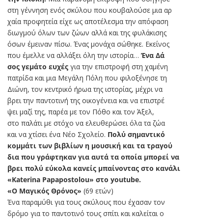
στη γέννηση ενός σκύλου που κουβαλούσε μια αρ
χαία προφητεία είχε ως αποτέλεσμα την απόφαση
διωγμού όλων των ζώων αλλά και της φυλάκισης
όσων έμειναν πίσω. Ένας μονάχα σώθηκε. Εκείνος
που έμελλε να αλλάξει όλη την ιστορία…
Ένα Δά
σος γεμάτο ευχές
για την επιστροφή στη χαμένη
πατρίδα και μια Μεγάλη Πόλη που φιλοξένησε τη
Διώνη, τον κεντρικό ήρωα της ιστορίας, μέχρι να
βρει την παντοτινή της οικογένεια και να επιστρέ
ψει μαζί της, παρέα με τον Πόθο και τον Άξελ,
στο παλάτι με στόχο να ελευθερώσει όλα τα ζώα
και να χτίσει ένα Νέο Σχολείο.
Πολύ σημαντικό
κομμάτι των βιβλίων η μουσική και τα τραγού
δια που γράφτηκαν για αυτά τα οποία μπορεί να
βρει πολύ εύκολα κανείς μπαίνοντας στο κανάλι
«Katerina Papapostolou» στο youtube.
«Ο Μαγικός Θρόνος»
(69 ετών)
Ένα παραμύθι για τους σκύλους που έχασαν τον
δρόμο για το παντοτινό τους σπίτι και καλείται ο