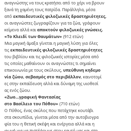
αναγνώστης να τους κρατήσει από το χέρι να βρουν
ξανά τη χαμένη τους πατρίδα. Παράλληλα, μέσα
από
εκπαιδευτικές φιλοζωικές δραστηριότητες,
οι αναγνώστες ζωγραφίζουν για τα ζώα, γράφουν
κείμενα αλλά και
αποκτούν φιλοζωικές γνώσεις.
«Το Κλειδί των Θαυμάτων»
(912 ετών)
Μια μαγική άμαξα γίνεται η μαγική λύση για όλες
τις
εκπαιδευτικές φιλοζωικές δραστηριότητες
του βιβλίου και τις φιλοζωικές ιστορίες μέσα από
τις οποίες μαθαίνουν οι αναγνώστες τι σημαίνει
επικοινωνία με τους σκύλους,
υπεύθυνη κηδεμο
νία ζώου, σεβασμός στο περιβάλλον
, καινοτομί
ες στην εκπαίδευση αλλά και δύναμη της υιοθεσί
ας ενός ζώου.
«Ζωο…γραφική Φαντασίας
στο Βασίλειο του Πόθου»
(710 ετών)
Ο Πόθος, ένας σκύλος που πετάχτηκε κουτάβι
στα σκουπίδια, γίνεται μέσα από την αυτοβιογρα
φία του η θετική σκέψη και ενέργεια αλλά και η
φωνή για να πιστέψουμε στον εαυτό μας και στη