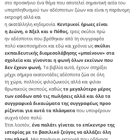
στο προσκήνιο ένα θέμα που αποτελεί σημαντική αιτία του
υπερπληθυσμού των αδέσποτων ζώων και είναι η παράνομη
εκτροφή αλλά και
η ακατάλληλη κηδεμονία.
Κεντρικοί ήρωες είναι
η Διώνη, ο Άξελ και ο Πόθος,
τρεις σκύλοι πρώ
ην αδέσποτοι που βρέθηκαν από τη συγγραφέα
πολύ κακοποιημένοι και εδώ και χρόνια ως
σκύλοι
εκπαιδευτικής διαμεσολάβησης «μπαίνουν» στα
σχολεία και γίνονται η φωνή όλων εκείνων που
δεν έχουν φωνή.
Τα βιβλία αυτά, έχουν στηρίξει
μέχρι σήμερα εκατοντάδες αδέσποτα ζώα σε όλη
τη χώρα, πολλούς φιλοζωικούς αλλά και φιλαν
θρωπικούς σκοπούς, καθώς
το μεγαλύτερο μέρος
των εσόδων από τις πωλήσεις αλλά και όλα τα
συγγραφικά δικαιώματα της συγγραφέως προο
ρίζονται για αυτά τα πλάσματα
που υποφέρουν
συχνά τόσο πολύ.
Έτσι λοιπόν,
ένα παλάτι γίνεται το επίκεντρο της
ιστορίας με το βασιλικό ζεύγος να αλλάζει όλη
την πλοκή.
Μια παράνομη εκτροφή που οδήγησε