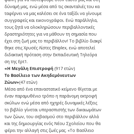
δύναμή μας, ενώ μέσα από τις σκανταλιές του κα
ταφέρνει να μας καλέσει σε ένα ταξίδι να γίνουμε
συγγραφείς και εικονογράφοι. Ενώ παράλληλα,
τους ζητά να ολοκληρώσουν περιβαλλοντικές
δραστηριότητες για να μάθουν τη σημασία που
έχει στη ζωή μας το περιβάλλον! Το βιβλίο διακρί
θηκε στις Χρυσές Λίστες Elniplex, ενώ αποτελεί
διδακτική πρόταση στην Εκπαιδευτική Τηλεόρα
ση της Ερτ1.
«Η Μεγάλη Επιστροφή
(917 ετών)
Το Βασίλειο των Ακηδεμόνευτων
Ζώων»
(47 ετών)
Μέσα από ένα επαναστατικό κείμενο θίγεται με
έναν παραμυθένιο τρόπο η παράνομη εκτροφή
σκύλων ενώ μέσα από ηχηρές δυναμικές λέξεις
το βιβλίο γίνεται υπερασπιστής των δικαιωμάτων
των ζώων, του σεβασμού στο περιβάλλον αλλά
και της δημιουργίας ενός Νέου Σχολείου που θα
φέρει την αλλαγή στις ζωές μας. «Το Βασίλειο