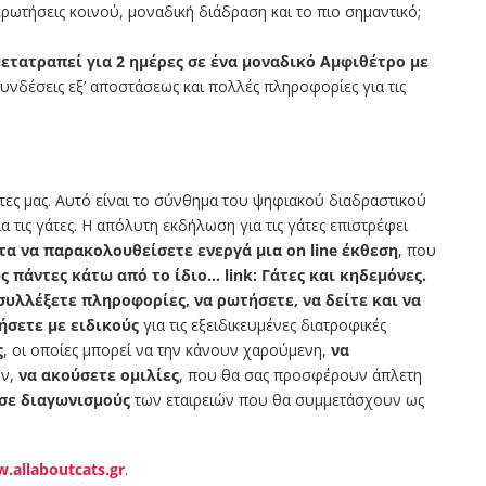
ερωτήσεις κοινού, μοναδική διάδραση και το πιο σημαντικό;
τατραπεί για 2 ημέρες σε ένα μοναδικό Αμφιθέτρο με
συνδέσεις εξ’ αποστάσεως και πολλές πληροφορίες για τις
άτες μας. Αυτό είναι το σύνθημα του ψηφιακού διαδραστικού
 τις γάτες. Η απόλυτη εκδήλωση για τις γάτες επιστρέφει
τα να παρακολουθείσετε ενεργά μια on line έκθεση
, που
ς πάντες κάτω από τo ίδιο… link: Γάτες και κηδεμόνες.
συλλέξετε πληροφορίες, να ρωτήσετε, να δείτε και να
ήσετε με ειδικούς
για τις εξειδικευμένες διατροφικές
ς
, οι οποίες μπορεί να την κάνουν χαρούμενη,
να
ήν,
να ακούσετε ομιλίες
, που θα σας προσφέρουν άπλετη
 σε διαγωνισμούς
των εταιρειών που θα συμμετάσχουν ως
.allaboutcats.gr
.