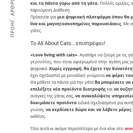
ΠΡΟΗΓ. ΆΡΘΡΟ
και τα πάντα γύρω από τη γάτα.
Πολλές ομιλίες, 
Χαρούμενη Διάθεση.
Πρόκειται για
μια ψηφιακή πλατφόρμα όπου θα με
live και μαγνητοσκοπημένες παρουσιάσεις
. Με 
γάτες.
To All About Cats… επιστρέφει!
«Love living with cats»
. Αγαπάμε να ζούμε με τις γ
γεγονότος, που είναι αφιερωμένο στην αγάπη μας για
ψηφιακά.
Χωρίς εγγραφή, θα έχετε την δυνατότη
έχει σχεδιαστεί με μοναδικό γνώμονα
να φέρει του
Θα μάθετε τα πάντα για την γάτα
θα μπορέσετε να 
επιλέξετε νέα προϊόντα διατροφής
και
να συζητ
ανάγκες της γάτας σας,
να ανακαλύψετε υπηρεσίε
δοκιμάσετε προϊόντα
ειδικά σχεδιασμένα για αυτ
γνώση,
να κερδίσετε δώρα και να λάβετε μέρος
εκθέτες.
Όλα αυτά κι ακόμα περισσότερα με ένα κλικ στο
www