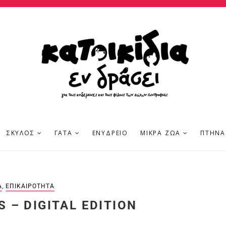
ΣΚΎΛΟΣ
ΓΆΤΑ
ΕΝΥΔΡΕΊΟ
ΜΙΚΡΆ ΖΏΑ
ΠΤΗΝΆ
Ά
,
ΕΠΙΚΑΙΡΌΤΗΤΑ
 – DIGITAL EDITION