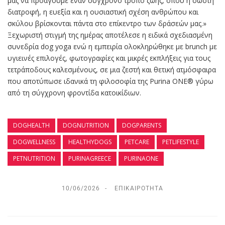
μας να προάγουμε έναν σύγχρονο τρόπο ζωής, όπου η σωστή
διατροφή, η ευεξία και η ουσιαστική σχέση ανθρώπου και
σκύλου βρίσκονται πάντα στο επίκεντρο των δράσεών μας.»
Ξεχωριστή στιγμή της ημέρας αποτέλεσε η ειδικά σχεδιασμένη
συνεδρία dog yoga ενώ η εμπειρία ολοκληρώθηκε με brunch με
υγιεινές επιλογές, φωτογραφίες και μικρές εκπλήξεις για τους
τετράποδους καλεσμένους, σε μια ζεστή και θετική ατμόσφαιρα
που αποτύπωσε ιδανικά τη φιλοσοφία της Purina ONE® γύρω
από τη σύγχρονη φροντίδα κατοικίδιων.
DOGHEALTH
DOGNUTRITION
DOGPARENTS
DOGWELLNESS
HEALTHYDOGS
PETCARE
PETLIFESTYLE
PETNUTRITION
PURINAGREECE
PURINAONE
10/06/2026
ΕΠΙΚΑΙΡΌΤΗΤΑ