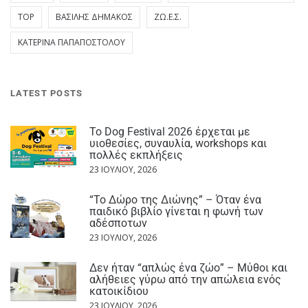
TOP
ΒΑΣΊΛΗΣ ΔΗΜΆΚΟΣ
ΖΩ.Ε.Σ.
ΚΑΤΕΡΊΝΑ ΠΑΠΑΠΟΣΤΌΛΟΥ
LATEST POSTS
Το Dog Festival 2026 έρχεται με
υιοθεσίες, συναυλία, workshops και
πολλές εκπλήξεις
23 ΙΟΥΛΊΟΥ, 2026
“Το Δώρο της Διώνης” – Όταν ένα
παιδικό βιβλίο γίνεται η φωνή των
αδέσποτων
23 ΙΟΥΛΊΟΥ, 2026
Δεν ήταν “απλώς ένα ζώο” – Μύθοι και
αλήθειες γύρω από την απώλεια ενός
κατοικίδιου
23 ΙΟΥΛΊΟΥ, 2026