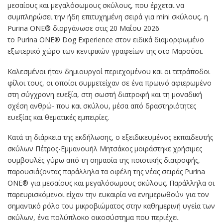
μεσαίους και μεγαλόσωμους σκύλους, που έρχεται να
συμπληρώσει την ήδη επιτυχημένη σειρά για mini σκύλους, η
Purina ONE® διοργάνωσε στις 20 Μαΐου 2026
το Purina ONE® Dog Experience στον ειδικά διαμορφωμένο
εξωτερικό χώρο των κεντρικών γραφείων της στο Μαρούσι.
Καλεσμένοι ήταν δημιουργοί περιεχομένου και οι τετράποδοι
φίλοι τους, οι οποίοι συμμετείχαν σε ένα πρωινό αφιερωμένο
στη σύγχρονη ευεξία, στη σωστή διατροφή και τη μοναδική
σχέση ανθρώ- που και σκύλου, μέσα από δραστηριότητες
ευεξίας και θεματικές εμπειρίες.
Κατά τη διάρκεια της εκδήλωσης, ο εξειδικευμένος εκπαιδευτής
σκύλων Πέτρος-Εμμανουήλ Μητσάκος μοιράστηκε χρήσιμες
συμβουλές γύρω από τη σημασία της ποιοτικής διατροφής,
παρουσιάζοντας παράλληλα τα οφέλη της νέας σειράς Purina
ONE® για μεσαίους και μεγαλόσωμους σκύλους. Παράλληλα οι
παρευρισκόμενοι είχαν την ευκαιρία να ενημερωθούν για τον
σημαντικό ρόλο του μικροβιώματος στην καθημερινή υγεία των
σκύλων, ένα πολύπλοκο οικοσύστημα που περιέχει