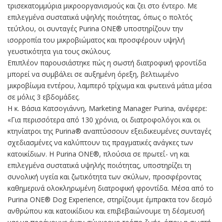
τρισεκατομμύρια μικροοργανισμούς και ζει στο έντερο. Με
επιλεγμένα συστατικά υψηλής ποιότητας, όπως ο πολτός
τεύτλου, οι συνταγές Purina ONE® υποστηρίζουν την
ισορροπία του μικροβιώματος και προσφέρουν υψηλή
γευστικότητα για τους σκύλους.
Επιπλέον παρουσιάστηκε πώς η σωστή διατροφική φροντίδα
μπορεί να συμβάλει σε αυξημένη όρεξη, βελτιωμένο
μικροβίωμα εντέρου, λαμπερό τρίχωμα και φωτεινά μάτια μέσα
σε μόλις 3 εβδομάδες.
Η κ. Βάσια Κατσογιάννη, Marketing Manager Purina, ανέφερε:
«Για περισσότερα από 130 χρόνια, οι διατροφολόγοι και οι
κτηνίατροι της Purina® αναπτύσσουν εξειδικευμένες συνταγές
σχεδιασμένες να καλύπτουν τις πραγματικές ανάγκες των
κατοικίδιων. H Purina ONE®, πλούσια σε πρωτεΐ- νη και
επιλεγμένα συστατικά υψηλής ποιότητας, υποστηρίζει τη
συνολική υγεία και ζωτικότητα των σκύλων, προσφέροντας
καθημερινά ολοκληρωμένη διατροφική φροντίδα. Μέσα από το
Purina ONE® Dog Experience, στηρίζουμε έμπρακτα τον δεσμό
ανθρώπου και κατοικίδιου και επιβεβαιώνουμε τη δέσμευσή