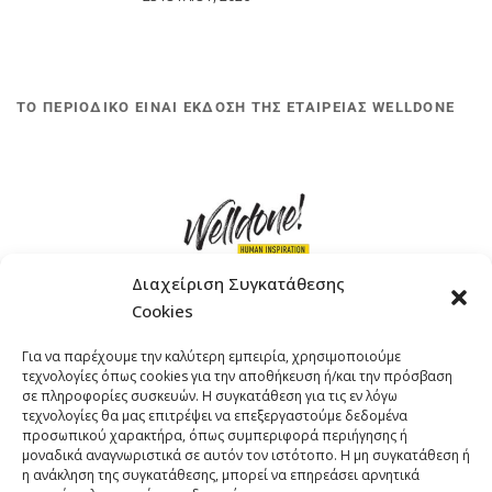
ΤΟ ΠΕΡΙΟΔΙΚΟ ΕΙΝΑΙ ΕΚΔΟΣΗ ΤΗΣ ΕΤΑΙΡΕΙΑΣ WELLDONE
Διαχείριση Συγκατάθεσης
Cookies
ΓΚΟΜΠΙΝΩ 12 ΚΑΙ ΓΟΥΖΕΛΗ 7, 11476, ΑΘΗΝΑ
Για να παρέχουμε την καλύτερη εμπειρία, χρησιμοποιούμε
ΤΗΛΕΦΩΝΟ: +30 211 4021758
τεχνολογίες όπως cookies για την αποθήκευση ή/και την πρόσβαση
EMAIL:
info@welldone.com.gr
σε πληροφορίες συσκευών. Η συγκατάθεση για τις εν λόγω
τεχνολογίες θα μας επιτρέψει να επεξεργαστούμε δεδομένα
προσωπικού χαρακτήρα, όπως συμπεριφορά περιήγησης ή
μοναδικά αναγνωριστικά σε αυτόν τον ιστότοπο. Η μη συγκατάθεση ή
η ανάκληση της συγκατάθεσης, μπορεί να επηρεάσει αρνητικά