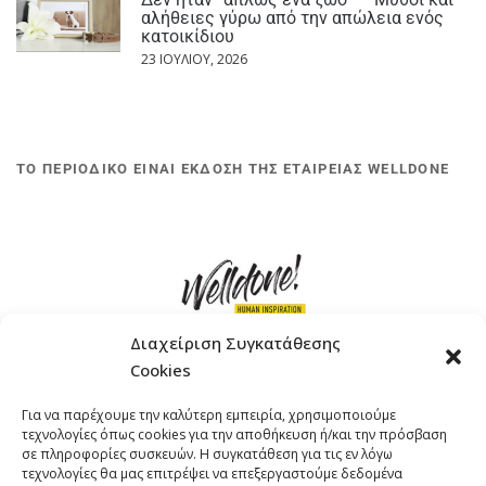
αλήθειες γύρω από την απώλεια ενός
κατοικίδιου
23 ΙΟΥΛΊΟΥ, 2026
ΤΟ ΠΕΡΙΟΔΙΚΟ ΕΙΝΑΙ ΕΚΔΟΣΗ ΤΗΣ ΕΤΑΙΡΕΙΑΣ WELLDONE
Διαχείριση Συγκατάθεσης
Cookies
ΓΚΟΜΠΙΝΩ 12 ΚΑΙ ΓΟΥΖΕΛΗ 7, 11476, ΑΘΗΝΑ
Για να παρέχουμε την καλύτερη εμπειρία, χρησιμοποιούμε
ΤΗΛΕΦΩΝΟ: +30 211 4021758
τεχνολογίες όπως cookies για την αποθήκευση ή/και την πρόσβαση
EMAIL:
info@welldone.com.gr
σε πληροφορίες συσκευών. Η συγκατάθεση για τις εν λόγω
τεχνολογίες θα μας επιτρέψει να επεξεργαστούμε δεδομένα