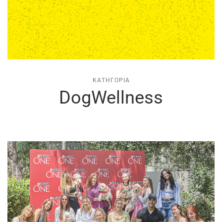
ΚΑΤΗΓΟΡΊΑ
DogWellness