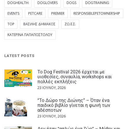
DOGHEALTH
DOGLOVERS
DOGS
DOGTRAINING
EVENTS
PETCARE
PREMIER
RESPONSIBLEPETOWNERSHIP
TOP
ΒΑΣΊΛΗΣ ΔΗΜΆΚΟΣ
ΖΩ.Ε.Σ.
ΚΑΤΕΡΊΝΑ ΠΑΠΑΠΟΣΤΌΛΟΥ
LATEST POSTS
Το Dog Festival 2026 έρχεται με
υιοθεσίες, συναυλία, workshops και
πολλές εκπλήξεις
23 ΙΟΥΛΊΟΥ, 2026
“Το Δώρο της Διώνης” – Όταν ένα
παιδικό βιβλίο γίνεται η φωνή των
αδέσποτων
23 ΙΟΥΛΊΟΥ, 2026
Δεν ήταν “απλώς ένα ζώο” – Μύθοι και