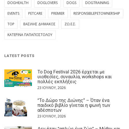
DOGHEALTH
DOGLOVERS
DOGS
DOGTRAINING
EVENTS
PETCARE
PREMIER
RESPONSIBLEPETOWNERSHIP
TOP
ΒΑΣΊΛΗΣ ΔΗΜΆΚΟΣ
ΖΩ.Ε.Σ.
ΚΑΤΕΡΊΝΑ ΠΑΠΑΠΟΣΤΌΛΟΥ
LATEST POSTS
Το Dog Festival 2026 έρχεται με
υιοθεσίες, συναυλία, workshops και
πολλές εκπλήξεις
23 ΙΟΥΛΊΟΥ, 2026
“Το Δώρο της Διώνης” – Όταν ένα
παιδικό βιβλίο γίνεται η φωνή των
αδέσποτων
23 ΙΟΥΛΊΟΥ, 2026
Δεν ήταν “απλώς ένα ζώο” – Μύθοι και