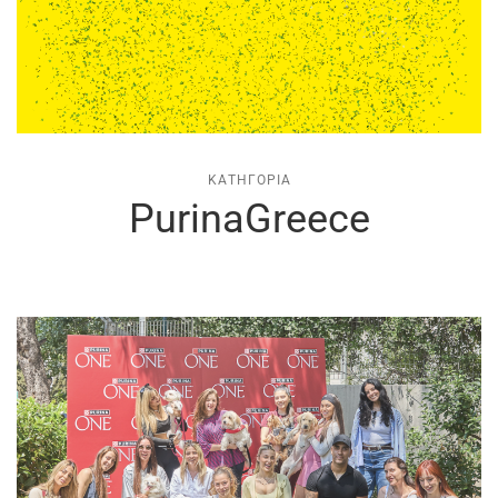
ΚΑΤΗΓΟΡΊΑ
PurinaGreece