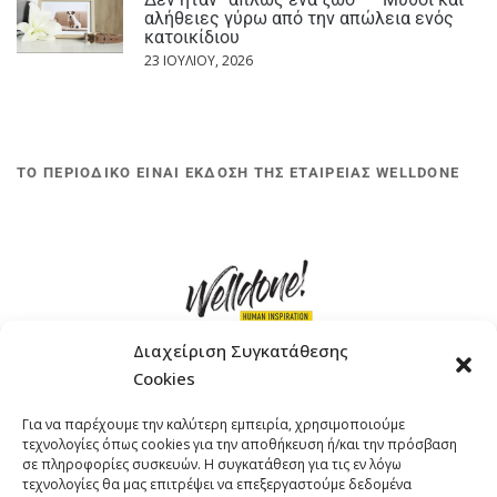
αλήθειες γύρω από την απώλεια ενός
κατοικίδιου
23 ΙΟΥΛΊΟΥ, 2026
ΤΟ ΠΕΡΙΟΔΙΚΟ ΕΙΝΑΙ ΕΚΔΟΣΗ ΤΗΣ ΕΤΑΙΡΕΙΑΣ WELLDONE
Διαχείριση Συγκατάθεσης
Cookies
ΓΚΟΜΠΙΝΩ 12 ΚΑΙ ΓΟΥΖΕΛΗ 7, 11476, ΑΘΗΝΑ
Για να παρέχουμε την καλύτερη εμπειρία, χρησιμοποιούμε
ΤΗΛΕΦΩΝΟ: +30 211 4021758
τεχνολογίες όπως cookies για την αποθήκευση ή/και την πρόσβαση
EMAIL:
info@welldone.com.gr
σε πληροφορίες συσκευών. Η συγκατάθεση για τις εν λόγω
τεχνολογίες θα μας επιτρέψει να επεξεργαστούμε δεδομένα