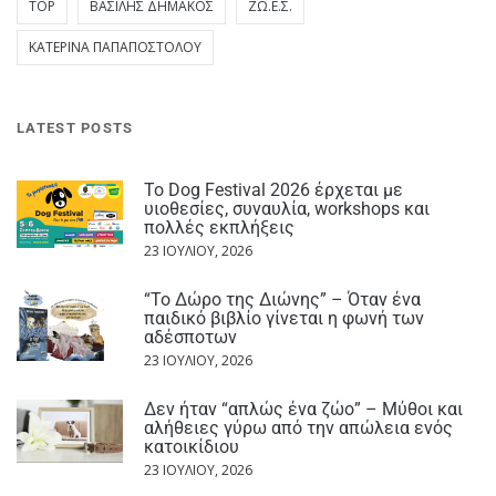
TOP
ΒΑΣΊΛΗΣ ΔΗΜΆΚΟΣ
ΖΩ.Ε.Σ.
ΚΑΤΕΡΊΝΑ ΠΑΠΑΠΟΣΤΌΛΟΥ
LATEST POSTS
Το Dog Festival 2026 έρχεται με
υιοθεσίες, συναυλία, workshops και
πολλές εκπλήξεις
23 ΙΟΥΛΊΟΥ, 2026
“Το Δώρο της Διώνης” – Όταν ένα
παιδικό βιβλίο γίνεται η φωνή των
αδέσποτων
23 ΙΟΥΛΊΟΥ, 2026
Δεν ήταν “απλώς ένα ζώο” – Μύθοι και
αλήθειες γύρω από την απώλεια ενός
κατοικίδιου
23 ΙΟΥΛΊΟΥ, 2026