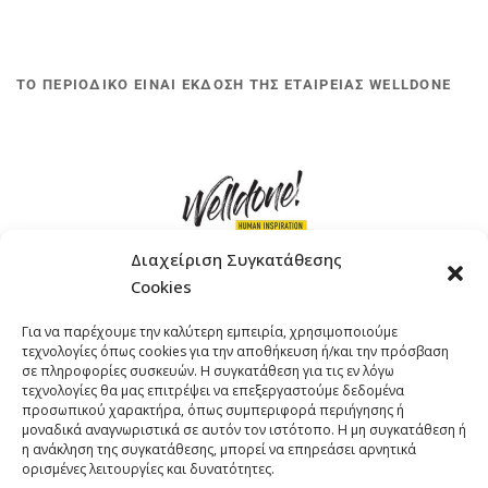
ΤΟ ΠΕΡΙΟΔΙΚΟ ΕΙΝΑΙ ΕΚΔΟΣΗ ΤΗΣ ΕΤΑΙΡΕΙΑΣ WELLDONE
Διαχείριση Συγκατάθεσης
Cookies
ΓΚΟΜΠΙΝΩ 12 ΚΑΙ ΓΟΥΖΕΛΗ 7, 11476, ΑΘΗΝΑ
Για να παρέχουμε την καλύτερη εμπειρία, χρησιμοποιούμε
ΤΗΛΕΦΩΝΟ: +30 211 4021758
τεχνολογίες όπως cookies για την αποθήκευση ή/και την πρόσβαση
EMAIL:
info@welldone.com.gr
σε πληροφορίες συσκευών. Η συγκατάθεση για τις εν λόγω
τεχνολογίες θα μας επιτρέψει να επεξεργαστούμε δεδομένα
προσωπικού χαρακτήρα, όπως συμπεριφορά περιήγησης ή
μοναδικά αναγνωριστικά σε αυτόν τον ιστότοπο. Η μη συγκατάθεση ή
η ανάκληση της συγκατάθεσης, μπορεί να επηρεάσει αρνητικά
ορισμένες λειτουργίες και δυνατότητες.