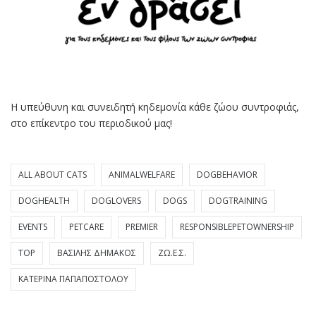
Η υπεύθυνη και συνειδητή κηδεμονία κάθε ζώου συντροφιάς,
στο επίκεντρο του περιοδικού μας!
ALL ABOUT CATS
ANIMALWELFARE
DOGBEHAVIOR
DOGHEALTH
DOGLOVERS
DOGS
DOGTRAINING
EVENTS
PETCARE
PREMIER
RESPONSIBLEPETOWNERSHIP
TOP
ΒΑΣΊΛΗΣ ΔΗΜΆΚΟΣ
ΖΩ.Ε.Σ.
ΚΑΤΕΡΊΝΑ ΠΑΠΑΠΟΣΤΌΛΟΥ