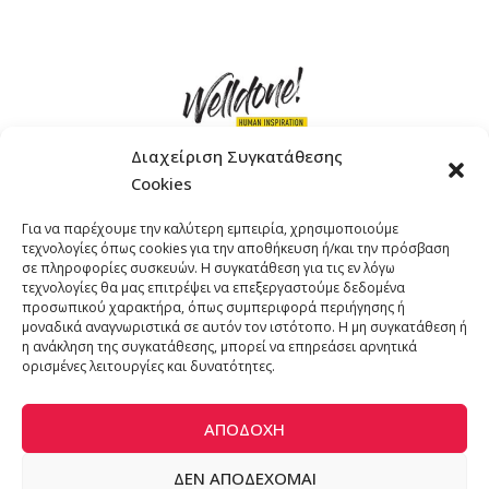
Διαχείριση Συγκατάθεσης
Cookies
ΓΚΟΜΠΙΝΩ 12 ΚΑΙ ΓΟΥΖΕΛΗ 7, 11476, ΑΘΗΝΑ
Για να παρέχουμε την καλύτερη εμπειρία, χρησιμοποιούμε
ΤΗΛΕΦΩΝΟ: +30 211 4021758
τεχνολογίες όπως cookies για την αποθήκευση ή/και την πρόσβαση
EMAIL:
info@welldone.com.gr
σε πληροφορίες συσκευών. Η συγκατάθεση για τις εν λόγω
τεχνολογίες θα μας επιτρέψει να επεξεργαστούμε δεδομένα
προσωπικού χαρακτήρα, όπως συμπεριφορά περιήγησης ή
μοναδικά αναγνωριστικά σε αυτόν τον ιστότοπο. Η μη συγκατάθεση ή
η ανάκληση της συγκατάθεσης, μπορεί να επηρεάσει αρνητικά
ορισμένες λειτουργίες και δυνατότητες.
ΑΠΟΔΟΧΉ
ΔΕΝ ΑΠΟΔΈΧΟΜΑΙ