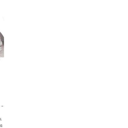
 –
ι
σα