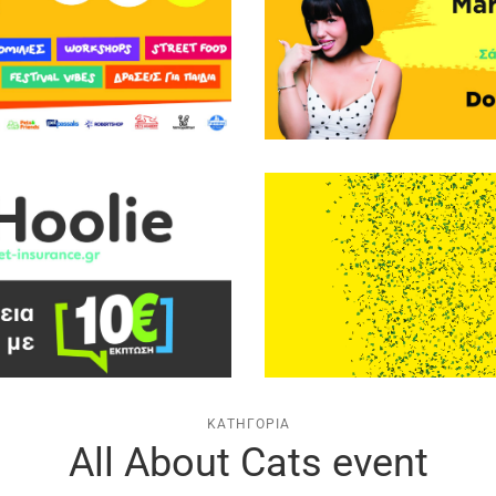
ΚΑΤΗΓΟΡΊΑ
All Αbout Cats event