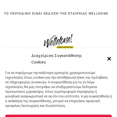
ΤΟ ΠΕΡΙΟΔΙΚΟ ΕΙΝΑΙ ΕΚΔΟΣΗ ΤΗΣ ΕΤΑΙΡΕΙΑΣ WELLDONE
Διαχείριση Συγκατάθεσης
Cookies
ΓΚΟΜΠΙΝΩ 12 ΚΑΙ ΓΟΥΖΕΛΗ 7, 11476, ΑΘΗΝΑ
Για να παρέχουμε την καλύτερη εμπειρία, χρησιμοποιούμε
ΤΗΛΕΦΩΝΟ: +30 211 4021758
τεχνολογίες όπως cookies για την αποθήκευση ή/και την πρόσβαση
EMAIL:
info@welldone.com.gr
σε πληροφορίες συσκευών. Η συγκατάθεση για τις εν λόγω
τεχνολογίες θα μας επιτρέψει να επεξεργαστούμε δεδομένα
προσωπικού χαρακτήρα, όπως συμπεριφορά περιήγησης ή
μοναδικά αναγνωριστικά σε αυτόν τον ιστότοπο. Η μη συγκατάθεση ή
η ανάκληση της συγκατάθεσης, μπορεί να επηρεάσει αρνητικά
ορισμένες λειτουργίες και δυνατότητες.