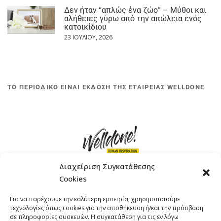
Δεν ήταν “απλώς ένα ζώο” – Μύθοι και
αλήθειες γύρω από την απώλεια ενός
κατοικίδιου
23 ΙΟΥΛΊΟΥ, 2026
ΤΟ ΠΕΡΙΟΔΙΚΟ ΕΙΝΑΙ ΕΚΔΟΣΗ ΤΗΣ ΕΤΑΙΡΕΙΑΣ WELLDONE
Διαχείριση Συγκατάθεσης
Cookies
ΓΚΟΜΠΙΝΩ 12 ΚΑΙ ΓΟΥΖΕΛΗ 7, 11476, ΑΘΗΝΑ
Για να παρέχουμε την καλύτερη εμπειρία, χρησιμοποιούμε
ΤΗΛΕΦΩΝΟ: +30 211 4021758
τεχνολογίες όπως cookies για την αποθήκευση ή/και την πρόσβαση
EMAIL:
info@welldone.com.gr
σε πληροφορίες συσκευών. Η συγκατάθεση για τις εν λόγω