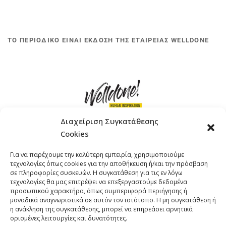
ΤΟ ΠΕΡΙΟΔΙΚΟ ΕΙΝΑΙ ΕΚΔΟΣΗ ΤΗΣ ΕΤΑΙΡΕΙΑΣ WELLDONE
Διαχείριση Συγκατάθεσης
Cookies
ΓΚΟΜΠΙΝΩ 12 ΚΑΙ ΓΟΥΖΕΛΗ 7, 11476, ΑΘΗΝΑ
Για να παρέχουμε την καλύτερη εμπειρία, χρησιμοποιούμε
ΤΗΛΕΦΩΝΟ: +30 211 4021758
τεχνολογίες όπως cookies για την αποθήκευση ή/και την πρόσβαση
EMAIL:
info@welldone.com.gr
σε πληροφορίες συσκευών. Η συγκατάθεση για τις εν λόγω
τεχνολογίες θα μας επιτρέψει να επεξεργαστούμε δεδομένα
προσωπικού χαρακτήρα, όπως συμπεριφορά περιήγησης ή
μοναδικά αναγνωριστικά σε αυτόν τον ιστότοπο. Η μη συγκατάθεση ή
η ανάκληση της συγκατάθεσης, μπορεί να επηρεάσει αρνητικά
ορισμένες λειτουργίες και δυνατότητες.