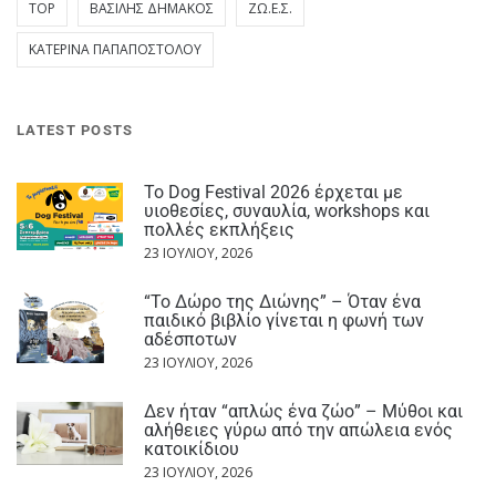
TOP
ΒΑΣΊΛΗΣ ΔΗΜΆΚΟΣ
ΖΩ.Ε.Σ.
ΚΑΤΕΡΊΝΑ ΠΑΠΑΠΟΣΤΌΛΟΥ
LATEST POSTS
Το Dog Festival 2026 έρχεται με
υιοθεσίες, συναυλία, workshops και
πολλές εκπλήξεις
23 ΙΟΥΛΊΟΥ, 2026
“Το Δώρο της Διώνης” – Όταν ένα
παιδικό βιβλίο γίνεται η φωνή των
αδέσποτων
23 ΙΟΥΛΊΟΥ, 2026
Δεν ήταν “απλώς ένα ζώο” – Μύθοι και
αλήθειες γύρω από την απώλεια ενός
κατοικίδιου
23 ΙΟΥΛΊΟΥ, 2026