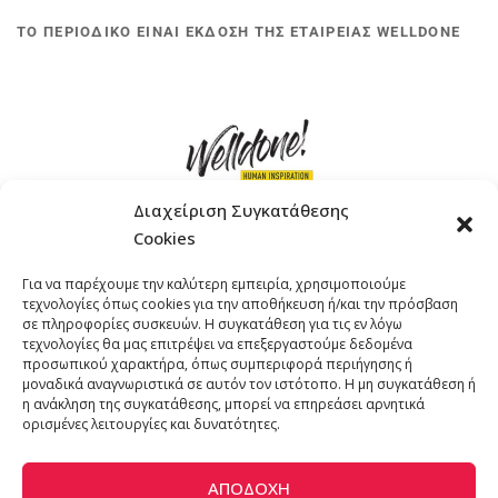
ΤΟ ΠΕΡΙΟΔΙΚΟ ΕΙΝΑΙ ΕΚΔΟΣΗ ΤΗΣ ΕΤΑΙΡΕΙΑΣ WELLDONE
Διαχείριση Συγκατάθεσης
Cookies
ΓΚΟΜΠΙΝΩ 12 ΚΑΙ ΓΟΥΖΕΛΗ 7, 11476, ΑΘΗΝΑ
Για να παρέχουμε την καλύτερη εμπειρία, χρησιμοποιούμε
ΤΗΛΕΦΩΝΟ: +30 211 4021758
τεχνολογίες όπως cookies για την αποθήκευση ή/και την πρόσβαση
EMAIL:
info@welldone.com.gr
σε πληροφορίες συσκευών. Η συγκατάθεση για τις εν λόγω
τεχνολογίες θα μας επιτρέψει να επεξεργαστούμε δεδομένα
προσωπικού χαρακτήρα, όπως συμπεριφορά περιήγησης ή
μοναδικά αναγνωριστικά σε αυτόν τον ιστότοπο. Η μη συγκατάθεση ή
η ανάκληση της συγκατάθεσης, μπορεί να επηρεάσει αρνητικά
ορισμένες λειτουργίες και δυνατότητες.
ΑΠΟΔΟΧΉ