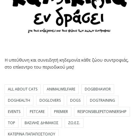
Η υπεύθυνη και συνειδητή κηδεμονία κάθε ζώου συντροφιάς,
στο επίκεντρο του περιοδικού μας!
ALL ABOUT CATS
ANIMALWELFARE
DOGBEHAVIOR
DOGHEALTH
DOGLOVERS
DOGS
DOGTRAINING
EVENTS
PETCARE
PREMIER
RESPONSIBLEPETOWNERSHIP
TOP
ΒΑΣΊΛΗΣ ΔΗΜΆΚΟΣ
ΖΩ.Ε.Σ.
ΚΑΤΕΡΊΝΑ ΠΑΠΑΠΟΣΤΌΛΟΥ