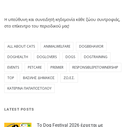
Η υπεύθυνη και συνειδητή κηδεμονία κάθε ζώου συντροφιάς,
στο επίκεντρο του περιοδικού μας!
ALL ABOUT CATS
ANIMALWELFARE
DOGBEHAVIOR
DOGHEALTH
DOGLOVERS
DOGS
DOGTRAINING
EVENTS
PETCARE
PREMIER
RESPONSIBLEPETOWNERSHIP
TOP
ΒΑΣΊΛΗΣ ΔΗΜΆΚΟΣ
ΖΩ.Ε.Σ.
ΚΑΤΕΡΊΝΑ ΠΑΠΑΠΟΣΤΌΛΟΥ
LATEST POSTS
Το Dog Festival 2026 έρχεται με