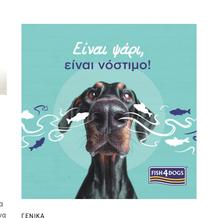
α
να
ΓΕΝΙΚΆ