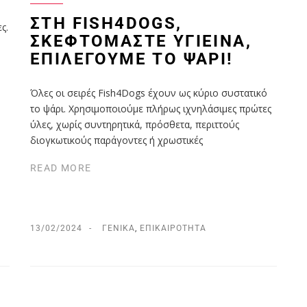
η
ΣΤΗ FISH4DOGS,
ς.
ΣΚΕΦΤΌΜΑΣΤΕ ΥΓΙΕΙΝΆ,
ΕΠΙΛΈΓΟΥΜΕ ΤΟ ΨΆΡΙ!
Όλες οι σειρές Fish4Dogs έχουν ως κύριο συστατικό
το ψάρι. Χρησιμοποιούμε πλήρως ιχνηλάσιμες πρώτες
ύλες, χωρίς συντηρητικά, πρόσθετα, περιττούς
διογκωτικούς παράγοντες ή χρωστικές
READ MORE
13/02/2024
ΓΕΝΙΚΆ
,
ΕΠΙΚΑΙΡΌΤΗΤΑ