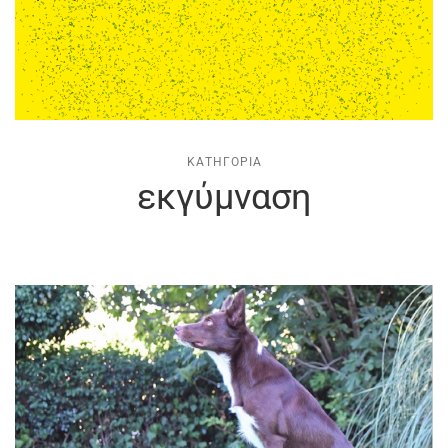
ΚΑΤΗΓΟΡΊΑ
εκγύμναση