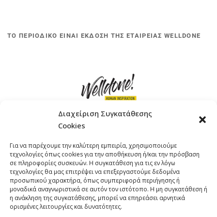
ΤΟ ΠΕΡΙΟΔΙΚΟ ΕΙΝΑΙ ΕΚΔΟΣΗ ΤΗΣ ΕΤΑΙΡΕΙΑΣ WELLDONE
Διαχείριση Συγκατάθεσης
Cookies
ΓΚΟΜΠΙΝΩ 12 ΚΑΙ ΓΟΥΖΕΛΗ 7, 11476, ΑΘΗΝΑ
Για να παρέχουμε την καλύτερη εμπειρία, χρησιμοποιούμε
ΤΗΛΕΦΩΝΟ: +30 211 4021758
τεχνολογίες όπως cookies για την αποθήκευση ή/και την πρόσβαση
EMAIL:
info@welldone.com.gr
σε πληροφορίες συσκευών. Η συγκατάθεση για τις εν λόγω
τεχνολογίες θα μας επιτρέψει να επεξεργαστούμε δεδομένα
προσωπικού χαρακτήρα, όπως συμπεριφορά περιήγησης ή
μοναδικά αναγνωριστικά σε αυτόν τον ιστότοπο. Η μη συγκατάθεση ή
η ανάκληση της συγκατάθεσης, μπορεί να επηρεάσει αρνητικά
ορισμένες λειτουργίες και δυνατότητες.