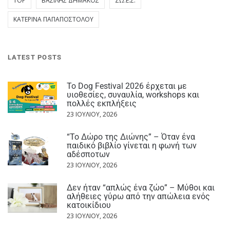
TOP
ΒΑΣΊΛΗΣ ΔΗΜΆΚΟΣ
ΖΩ.Ε.Σ.
ΚΑΤΕΡΊΝΑ ΠΑΠΑΠΟΣΤΌΛΟΥ
LATEST POSTS
Το Dog Festival 2026 έρχεται με
υιοθεσίες, συναυλία, workshops και
πολλές εκπλήξεις
23 ΙΟΥΛΊΟΥ, 2026
“Το Δώρο της Διώνης” – Όταν ένα
παιδικό βιβλίο γίνεται η φωνή των
αδέσποτων
23 ΙΟΥΛΊΟΥ, 2026
Δεν ήταν “απλώς ένα ζώο” – Μύθοι και
αλήθειες γύρω από την απώλεια ενός
κατοικίδιου
23 ΙΟΥΛΊΟΥ, 2026