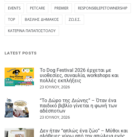
EVENTS
PETCARE
PREMIER
RESPONSIBLEPETOWNERSHIP
TOP
ΒΑΣΊΛΗΣ ΔΗΜΆΚΟΣ
ΖΩ.Ε.Σ.
ΚΑΤΕΡΊΝΑ ΠΑΠΑΠΟΣΤΌΛΟΥ
LATEST POSTS
Το Dog Festival 2026 έρχεται με
υιοθεσίες, συναυλία, workshops και
πολλές εκπλήξεις
23 ΙΟΥΛΊΟΥ, 2026
“Το Δώρο της Διώνης” – Όταν ένα
παιδικό βιβλίο γίνεται η φωνή των
αδέσποτων
23 ΙΟΥΛΊΟΥ, 2026
Δεν ήταν “απλώς ένα ζώο” – Μύθοι και
αλήθειες γύρω από την απώλεια ενός