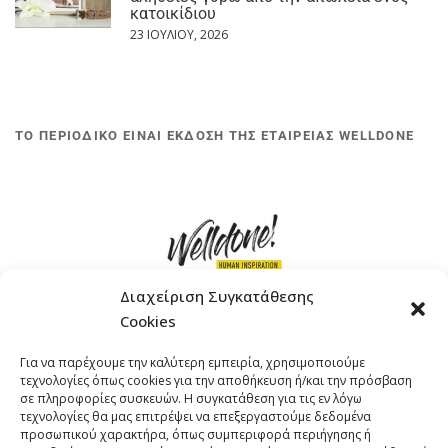
κατοικίδιου
23 ΙΟΥΛΊΟΥ, 2026
ΤΟ ΠΕΡΙΟΔΙΚΟ ΕΙΝΑΙ ΕΚΔΟΣΗ ΤΗΣ ΕΤΑΙΡΕΙΑΣ WELLDONE
Διαχείριση Συγκατάθεσης
Cookies
ΓΚΟΜΠΙΝΩ 12 ΚΑΙ ΓΟΥΖΕΛΗ 7, 11476, ΑΘΗΝΑ
Για να παρέχουμε την καλύτερη εμπειρία, χρησιμοποιούμε
ΤΗΛΕΦΩΝΟ: +30 211 4021758
τεχνολογίες όπως cookies για την αποθήκευση ή/και την πρόσβαση
EMAIL:
info@welldone.com.gr
σε πληροφορίες συσκευών. Η συγκατάθεση για τις εν λόγω
τεχνολογίες θα μας επιτρέψει να επεξεργαστούμε δεδομένα
προσωπικού χαρακτήρα, όπως συμπεριφορά περιήγησης ή