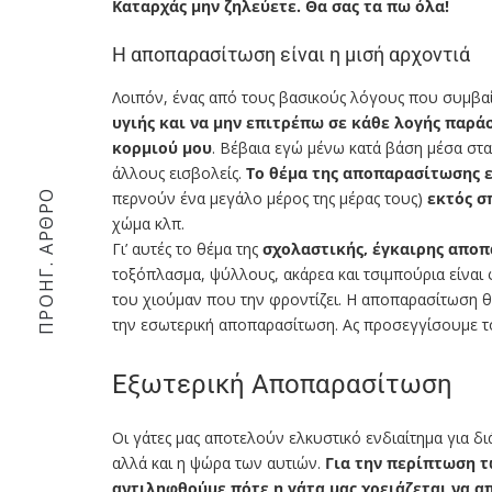
Καταρχάς μην ζηλεύετε. Θα σας τα πω όλα!
Η αποπαρασίτωση είναι η μισή αρχοντιά
Λοιπόν, ένας από τους βασικούς λόγους που συμβαίν
υγιής και να μην επιτρέπω σε κάθε λογής παρά
κορμιού μου
. Βέβαια εγώ μένω κατά βάση μέσα στ
άλλους εισβολείς.
Το θέμα της αποπαρασίτωσης ε
ΠΡΟΗΓ. ΆΡΘΡΟ
περνούν ένα μεγάλο μέρος της μέρας τους)
εκτός σ
χώμα κλπ.
Γι’ αυτές το θέμα της
σχολαστικής, έγκαιρης απο
τοξόπλασμα, ψύλλους, ακάρεα και τσιμπούρια είναι φ
του χιούμαν που την φροντίζει. Η αποπαρασίτωση θ
την εσωτερική αποπαρασίτωση. Ας προσεγγίσουμε το
Εξωτερική Αποπαρασίτωση
Οι γάτες μας αποτελούν ελκυστικό ενδιαίτημα για δ
αλλά και η ψώρα των αυτιών.
Για την περίπτωση τ
αντιληφθούμε πότε η γάτα μας χρειάζεται να α