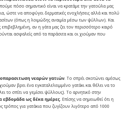
πούμε πόσο σημαντικό είναι να κρατάμε την γατούλα μας
ια, ώστε να αποφύγει δερματικές ενοχλήσεις αλλά και πολύ
ασίτων (όπως η λοιμώδης αναιμία μέσω των ψύλλων). Και
 επιβεβλημένη, αν η γάτα μας ζει τον περισσότερο καιρό
ρούνται ασφαλείς από τα παράσιτα και οι χιούμαν που
αποπαρασιτωση νεαρών γατιών
. Το σπρέι σκοτώνει αμέσως
χιούμαν βρει ένα εγκαταλελειμμένο γατάκι και θέλει να το
λει το σπίτι να γεμίσει ψύλλους). Το αρνητικό στην
ια εβδομάδα ως δέκα ημέρες
. Επίσης να σημειωθεί ότι η
ς τρόπος για γατάκια που ζυγίζουν λιγότερο από 1000