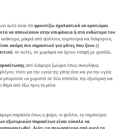
ει αυτό είναι ότι
φροντίζω σχολαστικά να κρατιέμαι
σιτα να αποικίσουν στην επιφάνεια ή στα ενδώτερα του
α ανάκτορα, μακριά από ψύλλους τσιμπούρια και διάφορους
ίναι ακόμη πιο σημαντικό για γάτες που ζουν
(ή
πιτιού
, σε αυλές, σε χωράφια και έχουν επαφή με γρασίδι,
παρασίτωσης
από διάφορα ζωύφια όπως σκουλήκια,
λέγον, τόσο για την υγεία της γάτας όσο και για την υγεία
α μπορούσε να χωριστεί σε δύο επίπεδα, την εξωτερική και
 θέμα από έξω προς τα μέσα:
ιάφορα παράσιτα όπως η ψείρα, οι ψύλλοι, τα τσιμπούρια
ων εξωτερικών παρασίτων είναι εύκολο να
ποπαρασιτωθεί, διότι τα περισσότερα από αυτά τα