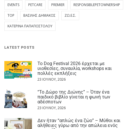
EVENTS
PETCARE
PREMIER
RESPONSIBLEPETOWNERSHIP
TOP
ΒΑΣΊΛΗΣ ΔΗΜΆΚΟΣ
ΖΩ.Ε.Σ.
ΚΑΤΕΡΊΝΑ ΠΑΠΑΠΟΣΤΌΛΟΥ
LATEST POSTS
Το Dog Festival 2026 έρχεται με
υιοθεσίες, συναυλία, workshops και
πολλές εκπλήξεις
23 ΙΟΥΛΊΟΥ, 2026
“Το Δώρο της Διώνης” – Όταν ένα
παιδικό βιβλίο γίνεται η φωνή των
αδέσποτων
23 ΙΟΥΛΊΟΥ, 2026
Δεν ήταν “απλώς ένα ζώο” – Μύθοι και
αλήθειες γύρω από την απώλεια ενός