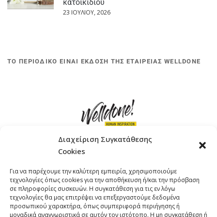
κατοικίδιου
23 ΙΟΥΛΊΟΥ, 2026
ΤΟ ΠΕΡΙΟΔΙΚΟ ΕΙΝΑΙ ΕΚΔΟΣΗ ΤΗΣ ΕΤΑΙΡΕΙΑΣ WELLDONE
Διαχείριση Συγκατάθεσης
Cookies
ΓΚΟΜΠΙΝΩ 12 ΚΑΙ ΓΟΥΖΕΛΗ 7, 11476, ΑΘΗΝΑ
Για να παρέχουμε την καλύτερη εμπειρία, χρησιμοποιούμε
ΤΗΛΕΦΩΝΟ: +30 211 4021758
τεχνολογίες όπως cookies για την αποθήκευση ή/και την πρόσβαση
EMAIL:
info@welldone.com.gr
σε πληροφορίες συσκευών. Η συγκατάθεση για τις εν λόγω
τεχνολογίες θα μας επιτρέψει να επεξεργαστούμε δεδομένα
προσωπικού χαρακτήρα, όπως συμπεριφορά περιήγησης ή
μοναδικά αναγνωριστικά σε αυτόν τον ιστότοπο. Η μη συγκατάθεση ή