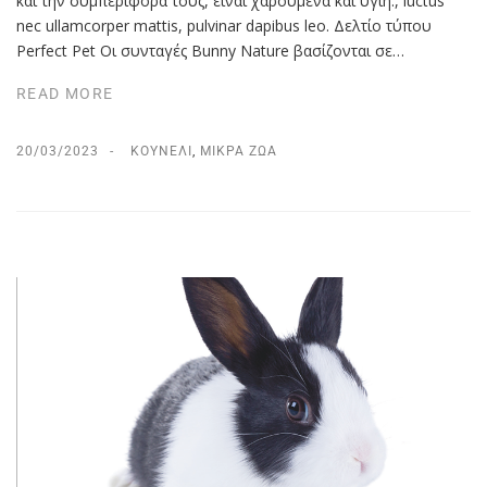
και την συμπεριφορά τους, είναι χαρούμενα και υγιή., luctus
nec ullamcorper mattis, pulvinar dapibus leo. Δελτίο τύπου
Perfect Pet Οι συνταγές Βunny Nature βασίζονται σε…
READ MORE
20/03/2023
ΚΟΥΝΈΛΙ
,
ΜΙΚΡΆ ΖΏΑ