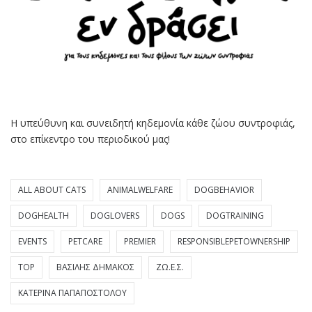
Η υπεύθυνη και συνειδητή κηδεμονία κάθε ζώου συντροφιάς,
στο επίκεντρο του περιοδικού μας!
ALL ABOUT CATS
ANIMALWELFARE
DOGBEHAVIOR
DOGHEALTH
DOGLOVERS
DOGS
DOGTRAINING
EVENTS
PETCARE
PREMIER
RESPONSIBLEPETOWNERSHIP
TOP
ΒΑΣΊΛΗΣ ΔΗΜΆΚΟΣ
ΖΩ.Ε.Σ.
ΚΑΤΕΡΊΝΑ ΠΑΠΑΠΟΣΤΌΛΟΥ