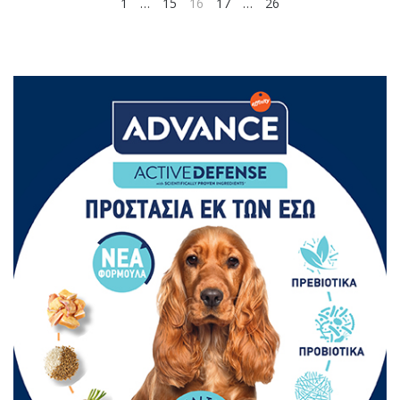
1
…
15
16
17
…
26
NEXT
PREV