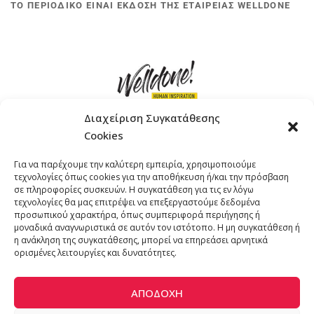
ΤΟ ΠΕΡΙΟΔΙΚΟ ΕΙΝΑΙ ΕΚΔΟΣΗ ΤΗΣ ΕΤΑΙΡΕΙΑΣ WELLDONE
Διαχείριση Συγκατάθεσης
Cookies
ΓΚΟΜΠΙΝΩ 12 ΚΑΙ ΓΟΥΖΕΛΗ 7, 11476, ΑΘΗΝΑ
Για να παρέχουμε την καλύτερη εμπειρία, χρησιμοποιούμε
ΤΗΛΕΦΩΝΟ: +30 211 4021758
τεχνολογίες όπως cookies για την αποθήκευση ή/και την πρόσβαση
EMAIL:
info@welldone.com.gr
σε πληροφορίες συσκευών. Η συγκατάθεση για τις εν λόγω
τεχνολογίες θα μας επιτρέψει να επεξεργαστούμε δεδομένα
προσωπικού χαρακτήρα, όπως συμπεριφορά περιήγησης ή
μοναδικά αναγνωριστικά σε αυτόν τον ιστότοπο. Η μη συγκατάθεση ή
η ανάκληση της συγκατάθεσης, μπορεί να επηρεάσει αρνητικά
ορισμένες λειτουργίες και δυνατότητες.
ΑΠΟΔΟΧΉ