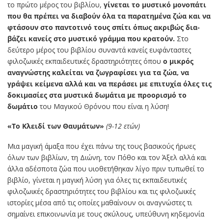
το πρώτο μέρος του βιβλίου,
γίνεται το μυστικό μονοπάτι
που θα πρέπει να διαβούν
όλα τα παρατημένα ζώα και να
φτάσουν στο παντοτινό τους σπίτι όπως ακριβώς δια-
βάζει κανείς στο μυστικό γράμμα που κρατούν.
Στο
δεύτερο μέρος του βιβλίου συναντά κανείς ευφάνταστες
φιλοζωικές εκπαιδευτικές δραστηριότητες όπου
ο μικρός
αναγνώστης καλείται να ζωγραφίσει για τα ζώα, να
γράψει κείμενα αλλά και να περάσει με επιτυχία όλες τις
δοκιμασίες στα μυστικά δωμάτια με προορισμό το
δωμάτιο
του Μαγικού Θρόνου που είναι η λύση!
«Το Κλειδί των Θαυμάτων»
(9-12 ετών)
Μια μαγική άμαξα που έχει πάνω της τους βασικούς ήρωες
όλων των βιβλίων, τη Διώνη, τον Πόθο και τον Άξελ αλλά και
άλλα αδέσποτα ζώα που υιοθετήθηκαν λίγο πριν τυπωθεί το
βιβλίο, γίνεται η μαγική λύση για όλες τις εκπαιδευτικές
φιλοζωικές δραστηριότητες του βιβλίου και τις φιλοζωικές
ιστορίες μέσα από τις οποίες μαθαίνουν οι αναγνώστες τι
σημαίνει επικοινωνία με τους σκύλους, υπεύθυνη κηδεμονία