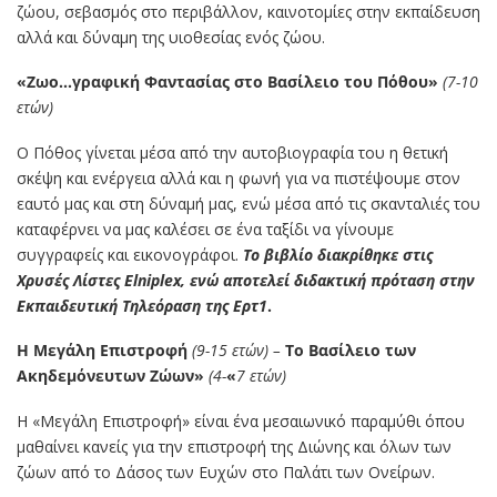
ζώου, σεβασμός στο περιβάλλον, καινοτομίες στην εκπαίδευση
αλλά και δύναμη της υιοθεσίας ενός ζώου.
«Ζωο…γραφική
Φαντασίας
στο
Βασίλειο
του
Πόθου»
(7-10
ετών)
Ο Πόθος γίνεται μέσα από την αυτοβιογραφία του η θετική
σκέψη και ενέργεια αλλά και η φωνή για να πιστέψουμε στον
εαυτό μας και στη δύναμή μας, ενώ μέσα από τις σκανταλιές του
καταφέρνει να μας καλέσει σε ένα ταξίδι να γίνουμε
συγγραφείς και εικονογράφοι.
Το βιβλίο διακρίθηκε στις
Χρυσές Λίστες Elniplex, ενώ αποτελεί διδακτική πρόταση στην
Εκπαιδευτική Τηλεόραση της Ερτ1
.
Η Μεγάλη Επιστροφή
(9-15 ετών) –
Το
Βασίλειο
των
Ακηδεμόνευτων
Ζώων»
(4-
«
7 ετών)
Η «Μεγάλη Επιστροφή» είναι ένα μεσαιωνικό παραμύθι όπου
μαθαίνει κανείς για την επιστροφή της Διώνης και όλων των
ζώων από το Δάσος των Ευχών στο Παλάτι των Ονείρων.