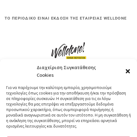
ΤΟ ΠΕΡΙΟΔΙΚΟ ΕΙΝΑΙ ΕΚΔΟΣΗ ΤΗΣ ΕΤΑΙΡΕΙΑΣ WELLDONE
Διαχείριση Συγκατάθεσης
Cookies
ΓΚΟΜΠΙΝΩ 12 ΚΑΙ ΓΟΥΖΕΛΗ 7, 11476, ΑΘΗΝΑ
Για να παρέχουμε την καλύτερη εμπειρία, χρησιμοποιούμε
ΤΗΛΕΦΩΝΟ: +30 211 4021758
τεχνολογίες όπως cookies για την αποθήκευση ή/και την πρόσβαση
EMAIL:
info@welldone.com.gr
σε πληροφορίες συσκευών. Η συγκατάθεση για τις εν λόγω
τεχνολογίες θα μας επιτρέψει να επεξεργαστούμε δεδομένα
προσωπικού χαρακτήρα, όπως συμπεριφορά περιήγησης ή
μοναδικά αναγνωριστικά σε αυτόν τον ιστότοπο. Η μη συγκατάθεση ή
η ανάκληση της συγκατάθεσης, μπορεί να επηρεάσει αρνητικά
ορισμένες λειτουργίες και δυνατότητες.