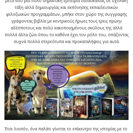
μετά από μια πολύ σημαντική εμπειρία διδασκαλίας σε σχολική
τάξη αλλά δημιουργίας και εκπόνησης εκπαιδευτικών
φιλοζωικών προγραμμάτων, μπήκε στον χώρο της συγγραφής
γράφοντας βιβλία με κεντρικούς ήρωες τους τρεις πρώην
αδέσποτους και πολύ κακοποιημένους σκύλους της αλλά
πολλά άλλα ζώα όπου το καθένα έχει τον ρόλο του, σπάζοντας
συχνά πολλά στερεότυπα και προκαταλήψεις για αυτά.
Έτσι λοιπόν, ένα παλάτι γίνεται το επίκεντρο της ιστορίας με το