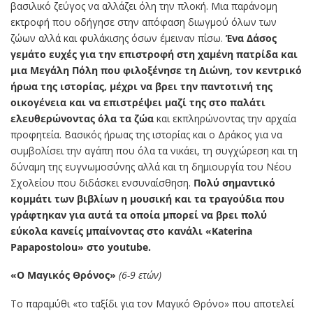
βασιλικό ζεύγος να αλλάζει όλη
την πλοκή. Μια παράνομη
εκτροφή που οδήγησε στην απόφαση διωγμού όλων των
ζώων αλλά και φυλάκισης όσων έμειναν πίσω.
Ένα Δάσος
γεμάτο ευχές για την επιστροφή στη χαμένη πατρίδα και
μια Μεγάλη Πόλη που φιλοξένησε τη Διώνη, τον κεντρικό
ήρωα της ιστορίας, μέχρι να βρει την παντοτινή της
οικογένεια και να επιστρέψει μαζί της στο παλάτι
ελευθερώνοντας όλα τα ζώα
και εκπληρώνοντας την αρχαία
προφητεία. Βασικός ήρωας της ιστορίας και ο Δράκος για να
συμβολίσει την αγάπη που όλα τα νικάει, τη συγχώρεση και τη
δύναμη της ευγνωμοσύνης αλλά και τη δημιουργία του Νέου
Σχολείου που διδάσκει ενσυναίσθηση.
Πολύ σημαντικό
κομμάτι των βιβλίων η μουσική και τα τραγούδια που
γράφτηκαν για αυτά τα οποία μπορεί να βρει πολύ
εύκολα κανείς μπαίνοντας στο κανάλι «Katerina
Papapostolou» στο youtube.
«Ο Μαγικός Θρόνος»
(6-9 ετών)
Το παραμύθι «το ταξίδι για τον Μαγικό Θρόνο» που αποτελεί