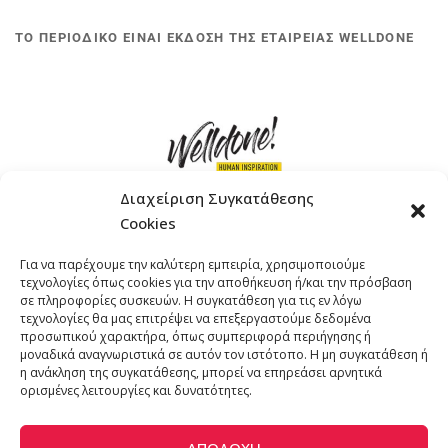
ΤΟ ΠΕΡΙΟΔΙΚΟ ΕΙΝΑΙ ΕΚΔΟΣΗ ΤΗΣ ΕΤΑΙΡΕΙΑΣ WELLDONE
Διαχείριση Συγκατάθεσης
Cookies
ΓΚΟΜΠΙΝΩ 12 ΚΑΙ ΓΟΥΖΕΛΗ 7, 11476, ΑΘΗΝΑ
Για να παρέχουμε την καλύτερη εμπειρία, χρησιμοποιούμε
ΤΗΛΕΦΩΝΟ: +30 211 4021758
τεχνολογίες όπως cookies για την αποθήκευση ή/και την πρόσβαση
EMAIL:
info@welldone.com.gr
σε πληροφορίες συσκευών. Η συγκατάθεση για τις εν λόγω
τεχνολογίες θα μας επιτρέψει να επεξεργαστούμε δεδομένα
προσωπικού χαρακτήρα, όπως συμπεριφορά περιήγησης ή
μοναδικά αναγνωριστικά σε αυτόν τον ιστότοπο. Η μη συγκατάθεση ή
η ανάκληση της συγκατάθεσης, μπορεί να επηρεάσει αρνητικά
ορισμένες λειτουργίες και δυνατότητες.
ΑΠΟΔΟΧΉ