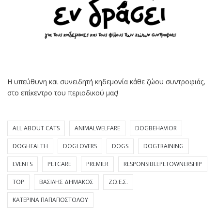
Η υπεύθυνη και συνειδητή κηδεμονία κάθε ζώου συντροφιάς,
στο επίκεντρο του περιοδικού μας!
ALL ABOUT CATS
ANIMALWELFARE
DOGBEHAVIOR
DOGHEALTH
DOGLOVERS
DOGS
DOGTRAINING
EVENTS
PETCARE
PREMIER
RESPONSIBLEPETOWNERSHIP
TOP
ΒΑΣΊΛΗΣ ΔΗΜΆΚΟΣ
ΖΩ.Ε.Σ.
ΚΑΤΕΡΊΝΑ ΠΑΠΑΠΟΣΤΌΛΟΥ