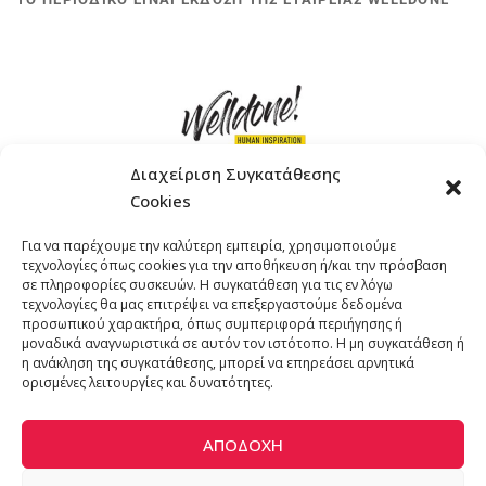
Διαχείριση Συγκατάθεσης
Cookies
ΓΚΟΜΠΙΝΩ 12 ΚΑΙ ΓΟΥΖΕΛΗ 7, 11476, ΑΘΗΝΑ
Για να παρέχουμε την καλύτερη εμπειρία, χρησιμοποιούμε
ΤΗΛΕΦΩΝΟ: +30 211 4021758
τεχνολογίες όπως cookies για την αποθήκευση ή/και την πρόσβαση
EMAIL:
info@welldone.com.gr
σε πληροφορίες συσκευών. Η συγκατάθεση για τις εν λόγω
τεχνολογίες θα μας επιτρέψει να επεξεργαστούμε δεδομένα
προσωπικού χαρακτήρα, όπως συμπεριφορά περιήγησης ή
μοναδικά αναγνωριστικά σε αυτόν τον ιστότοπο. Η μη συγκατάθεση ή
η ανάκληση της συγκατάθεσης, μπορεί να επηρεάσει αρνητικά
ορισμένες λειτουργίες και δυνατότητες.
ΑΠΟΔΟΧΉ