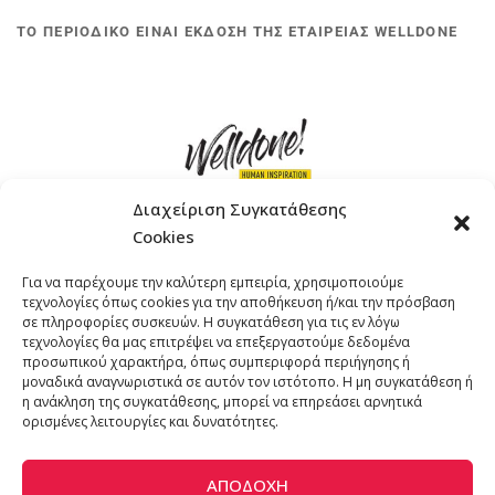
ΤΟ ΠΕΡΙΟΔΙΚΟ ΕΙΝΑΙ ΕΚΔΟΣΗ ΤΗΣ ΕΤΑΙΡΕΙΑΣ WELLDONE
Διαχείριση Συγκατάθεσης
Cookies
ΓΚΟΜΠΙΝΩ 12 ΚΑΙ ΓΟΥΖΕΛΗ 7, 11476, ΑΘΗΝΑ
Για να παρέχουμε την καλύτερη εμπειρία, χρησιμοποιούμε
ΤΗΛΕΦΩΝΟ: +30 211 4021758
τεχνολογίες όπως cookies για την αποθήκευση ή/και την πρόσβαση
EMAIL:
info@welldone.com.gr
σε πληροφορίες συσκευών. Η συγκατάθεση για τις εν λόγω
τεχνολογίες θα μας επιτρέψει να επεξεργαστούμε δεδομένα
προσωπικού χαρακτήρα, όπως συμπεριφορά περιήγησης ή
μοναδικά αναγνωριστικά σε αυτόν τον ιστότοπο. Η μη συγκατάθεση ή
η ανάκληση της συγκατάθεσης, μπορεί να επηρεάσει αρνητικά
ορισμένες λειτουργίες και δυνατότητες.
ΑΠΟΔΟΧΉ