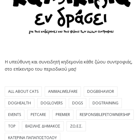
Η υπεύθυνη και συνειδητή κηδεμονία κάθε ζώου συντροφιάς,
στο επίκεντρο του περιοδικού μας!
ALL ABOUT CATS
ANIMALWELFARE
DOGBEHAVIOR
DOGHEALTH
DOGLOVERS
DOGS
DOGTRAINING
EVENTS
PETCARE
PREMIER
RESPONSIBLEPETOWNERSHIP
TOP
ΒΑΣΊΛΗΣ ΔΗΜΆΚΟΣ
ΖΩ.Ε.Σ.
ΚΑΤΕΡΊΝΑ ΠΑΠΑΠΟΣΤΌΛΟΥ