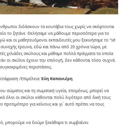
άνθρωποι διδάσκουν τα κουτάβια τους χωρίς να σκέφτονται
οποίο το ζητάνε. Θελήσαμε να μάθουμε περισσότερα για το
εγώ και οι μαθητευόμενοι εκπαιδευτές μου ξεκινήσαμε το “sit
α συνεχής έρευνα, εδώ και πάνω από 20 χρόνια τώρα, με
ές χιλιάδες σκύλους και μάθαμε πολλά πράγματα τα οποία
́ν οι σκύλοι έχουν την επιλογή, δεν κάθονται τόσο συχνά.
συγκεκριμένες περιστάσεις.
Μετάφραση
/Επιμέλεια:
Εύη Καπανιέρη
́ του σώματος και τη σωματική υγεία, επομένως, μπορεί να
ά όλοι οι σκύλοι κάθονται πολύ λιγότερο από δική τους
 το προτιμότερο για κείνους και γι ́ αυτό πρέπει να τους
ό, μπορούμε να δούμε ξεκάθαρα τι συμβαίνει: