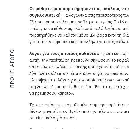
Οι μαθητές μου παρατήρησαν τους σκύλους να κ
συγκλονιστικά:
Τα λαγωνικά στις περισσότερες τω
Εξίσου και οι σκύλοι με προβλήματα υγείας. Το ίδιο 
επέλεγαν να κάθονται, αλλά κατά πολύ λιγότερο απ’ ο
παρατηρήθηκε να κάθεται μόνο μία φορά κατά τη δι
για το τι είναι φυσικό και κατάλληλο για τους σκύλ
ΠΡΟΗΓ. ΆΡΘΡΟ
Λόγοι για τους οποίους κάθονται:
Πρώτα και κύρι
αυτήν την περίπτωση πρέπει να σηκώσουν το κεφάλ
να το κάνουν, λόγω της θέσης που έχουν τα μάτια. 
λίγα δευτερόλεπτα κι έτσι κάθονται για να ισιώσουν
πλειοψηφία, ο λόγος για τον οποίο επέλεγαν να κα
στη ξαπλωτή και την όρθια στάση. Έπειτα, αρκετά χ
να ηρεμήσουν κάποιον.
Έχουμε επίσης και τη μαθημένη συμπεριφορά, έτσι, ε
δίνετε φαγητό, πριν βγείτε από την πόρτα και ούτω 
ότι είναι καλό για κείνον.