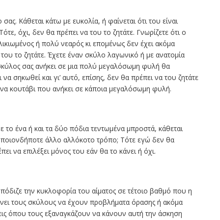
. Κάθεται κάτω με ευκολία, ή φαίνεται ότι του είναι
ότε, όχι, δεν θα πρέπει να του το ζητάτε. Γνωρίζετε ότι ο
λικιωμένος ή πολύ νεαρός κι επομένως δεν έχει ακόμα
του το ζητάτε. Έχετε έναν σκύλο λαγωνικό ή με ανατομία
 σκύλος σας ανήκει σε μια πολύ μεγαλόσωμη φυλή θα
 να σηκωθεί και γι’ αυτό, επίσης, δεν θα πρέπει να του ζητάτε
 ένα κουτάβι που ανήκει σε κάποια μεγαλόσωμη φυλή.
 με το ένα ή και τα δύο πόδια τεντωμένα μπροστά, κάθεται
 οποιονδήποτε άλλο αλλόκοτο τρόπο; Τότε εγώ δεν θα
ει να επιλέξει μόνος του εάν θα το κάνει ή όχι.
εμπόδιζε την κυκλοφορία του αίματος σε τέτοιο βαθμό που η
άνει τους σκύλους να έχουν προβλήματα όρασης ή ακόμα
ις όπου τους εξαναγκάζουν να κάνουν αυτή την άσκηση