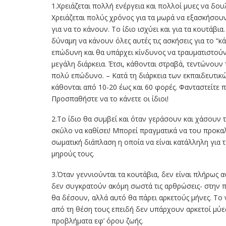
1.Χρειάζεται πολλή ενέργεια και πολλοί μυες να δουλ
Χρειάζεται πολύς χρόνος για τα μωρά να εξασκήσο
για να το κάνουν. Το ίδιο ισχύει και για τα κουτάβια.
δύναμη να κάνουν όλες αυτές τις ασκήσεις για το “κα
επώδυνη και θα υπάρχει κίνδυνος να τραυματιστούν ο
μεγάλη διάρκεια. Έτσι, κάθονται στραβά, τεντώνου
πολύ επώδυνο. – Κατά τη διάρκεια των εκπαιδευτικώ
κάθονται από 10-20 έως και 60 φορές. Φανταστείτε 
Προσπαθήστε να το κάνετε οι ίδιοι!
2.Το ίδιο θα συμβεί και όταν γεράσουν και χάσουν τη
σκύλο να καθίσει! Μπορεί πραγματικά να του προκαλε
σωματική διάπλαση η οποία να είναι κατάλληλη για τ
μηρούς τους.
3.Όταν γεννιούνται τα κουτάβια, δεν είναι πλήρως 
δεν συγκρατούν ακόμη σωστά τις αρθρώσεις- στην πρ
θα δέσουν, αλλά αυτό θα πάρει αρκετούς μήνες. Το
από τη θέση τους επειδή δεν υπάρχουν αρκετοί μύ
προβλήματα εφ’ όρου ζωής.