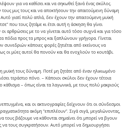
έψουν για να καθίσει και να σηκωθεί ξανά ένας σκύλος.
υν τους μυς τους και να αποκτήσουν την απαιτούμενη δύναμη
 Αυτό γιατί πολύ απλά, δεν έχουν την απαιτούμενη μυϊκή
́τσε” που τους ζητάμε κι έτσι αυτή η άσκηση θα γίνει
ι αρθρώσεις με το να γίνεται αυτό τόσο συχνά και για τόσο
ν τα πόδια προς τα μπρος και ξαπλώνουν γρήγορα. Γίνεται
ν συνεδριών κάποιες φορές ζητιέται από εκείνους να
πως οι μύες αυτοί θα πονούν και θα ενοχλούν το κουτάβι.
 μυϊκή τους δύναμη. Ποτέ μη ζητάτε από έναν ηλικιωμένο
́σει τεράστιο πόνο. – Κάποιοι σκύλοι δεν έχουν τέτοια
ο κάθισμα – όπως είναι τα λαγωνικά, με τους πολύ μακριούς
ανεπτυγμένα, και οι ακτινογραφίες δείχνουν ότι οι σύνδεσμοι
αγματικότητα ακόμη “επιπλέουν”. Σιγά σιγά, μεγαλώνοντας,
 να τους βάζουμε να κάθονται σημαίνει ότι μπορεί να βγουν
ες να τους συγκρατήσουν. Αυτό μπορεί να δημιουργήσει