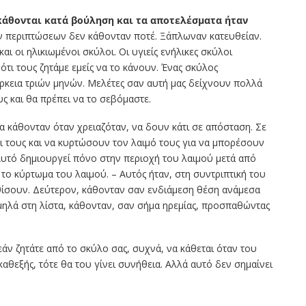
άθονται κατά βούληση και τα αποτελέσματα ήταν
ν περιπτώσεων δεν κάθονταν ποτέ. Ξάπλωναν κατευθείαν.
και οι ηλικιωμένοι σκύλοι. Οι υγιείς ενήλικες σκύλοι
́τι τους ζητάμε εμείς να το κάνουν. Ένας σκύλος
άρκεια τριών μηνών. Μελέτες σαν αυτή μας δείχνουν πολλά
ους και θα πρέπει να το σεβόμαστε.
α κάθονταν όταν χρειαζόταν, να δουν κάτι σε απόσταση. Σε
ι τους και να κυρτώσουν τον λαιμό τους για να μπορέσουν
Αυτό δημιουργεί πόνο στην περιοχή του λαιμού μετά από
 το κύρτωμα του λαιμού. – Αυτός ήταν, στη συντριπτική του
θίσουν. Δεύτερον, κάθονταν σαν ενδιάμεση θέση ανάμεσα
αμηλά στη λίστα, κάθονταν, σαν σήμα ηρεμίας, προσπαθώντας
άν ζητάτε από το σκύλο σας, συχνά, να κάθεται όταν του
καθεξής, τότε θα του γίνει συνήθεια. Αλλά αυτό δεν σημαίνει