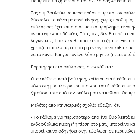
Θα πρέπει να ζητάτε από τον σκύλο σας να κάθεται;
Σας συμβουλεύω να παρατηρήσετε πρώτα τον σκύλο σας
δύσκολο, το κάνει με αργή κίνηση, χωρίς προθυμία; Τ
σκύλος σας έχει κάποιο σωματικό πρόβλημα, είναι η
ανεπτυγμένους 50 μύες; Τότε, όχι, δεν θα πρέπει να 
λαγωνικού; Τότε δεν θα πρέπει να το ζητάτε. Εάν ο
χρειάζεται πολύ περισσότερη ενέργεια να καθίσει και
να το κάνει. Και για κανένα λόγο μην το ζητάτε από
Παρατηρήστε το σκύλο σας, όταν κάθεται:
Όταν κάθεται κατά βούληση, κάθεται ίσια ή κάθεται
μόνο στη μία πλευρά του πισινού του ή κάθεται με
ζητούσα ποτέ από τον σκύλο μου να καθίσει. Θα πρέπ
Μελέτες από κτηνιατρικές σχολές έδειξαν ότι:
• Το κάθισμα για περισσότερο από ένα-δύο λεπτά 
ενδοφθάλμια πίεση (*η πίεση στο μάτι) μπορεί να κ
μπορεί και να οδηγήσει στην τύφλωση σε περιπτώσε