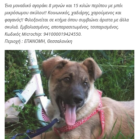
Ένα μοναδικό αγοράκι 8 μηνών και 15 κιλών περίπου με μπόι
μικρόσωμου σκύλου!! Κοινωνικός, χαδιάρης, χαρούμενος και
φαγανός!! Φιλοξενείται σε κτήμα όπου συμβιώνει άριστα με άλλα
σκυλιά. Εμβολιασμένος, αποπαρασιτωμένος, τσιπαρισμένος.
Κωδικός Microchip: 941000019424550.
Περιοχή : ΕΠΑΝΟΜΗ, Θεσσαλονίκη