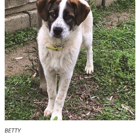
ΒETTY