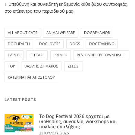
Η υπεύθυνη και συνειδητή κηδεμονία κάθε ζώου συντροφιάς,
στο επίκεντρο του περιοδικού μας!
ALL ABOUT CATS
ANIMALWELFARE
DOGBEHAVIOR
DOGHEALTH
DOGLOVERS
DOGS
DOGTRAINING
EVENTS
PETCARE
PREMIER
RESPONSIBLEPETOWNERSHIP
TOP
ΒΑΣΊΛΗΣ ΔΗΜΆΚΟΣ
ΖΩ.Ε.Σ.
ΚΑΤΕΡΊΝΑ ΠΑΠΑΠΟΣΤΌΛΟΥ
LATEST POSTS
Το Dog Festival 2026 έρχεται με
υιοθεσίες, συναυλία, workshops και
πολλές εκπλήξεις
23 ΙΟΥΛΊΟΥ, 2026