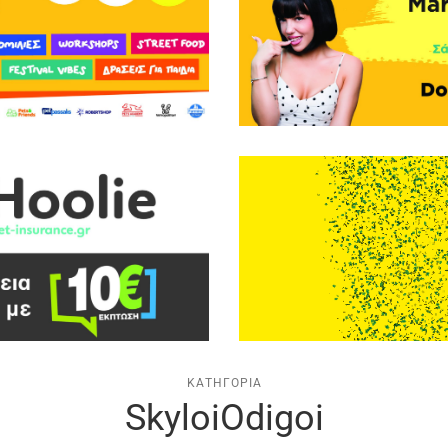
ΚΑΤΗΓΟΡΊΑ
SkyloiOdigoi