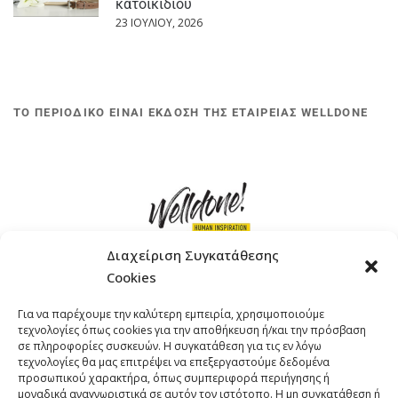
κατοικίδιου
23 ΙΟΥΛΊΟΥ, 2026
ΤΟ ΠΕΡΙΟΔΙΚΟ ΕΙΝΑΙ ΕΚΔΟΣΗ ΤΗΣ ΕΤΑΙΡΕΙΑΣ WELLDONE
Διαχείριση Συγκατάθεσης
Cookies
ΓΚΟΜΠΙΝΩ 12 ΚΑΙ ΓΟΥΖΕΛΗ 7, 11476, ΑΘΗΝΑ
Για να παρέχουμε την καλύτερη εμπειρία, χρησιμοποιούμε
ΤΗΛΕΦΩΝΟ: +30 211 4021758
τεχνολογίες όπως cookies για την αποθήκευση ή/και την πρόσβαση
EMAIL:
info@welldone.com.gr
σε πληροφορίες συσκευών. Η συγκατάθεση για τις εν λόγω
τεχνολογίες θα μας επιτρέψει να επεξεργαστούμε δεδομένα
προσωπικού χαρακτήρα, όπως συμπεριφορά περιήγησης ή
μοναδικά αναγνωριστικά σε αυτόν τον ιστότοπο. Η μη συγκατάθεση ή