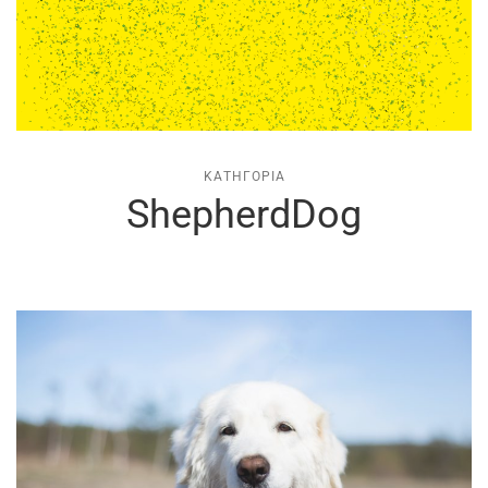
ΚΑΤΗΓΟΡΊΑ
ShepherdDog