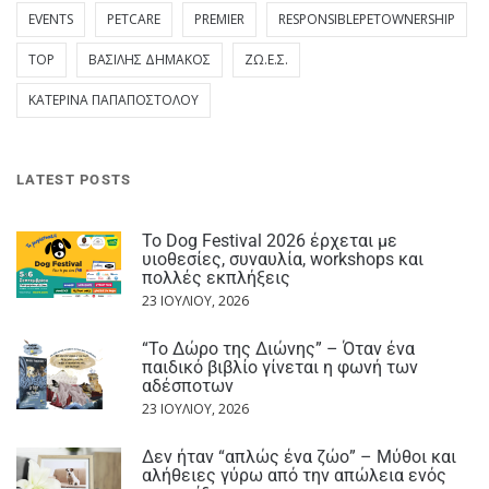
EVENTS
PETCARE
PREMIER
RESPONSIBLEPETOWNERSHIP
TOP
ΒΑΣΊΛΗΣ ΔΗΜΆΚΟΣ
ΖΩ.Ε.Σ.
ΚΑΤΕΡΊΝΑ ΠΑΠΑΠΟΣΤΌΛΟΥ
LATEST POSTS
Το Dog Festival 2026 έρχεται με
υιοθεσίες, συναυλία, workshops και
πολλές εκπλήξεις
23 ΙΟΥΛΊΟΥ, 2026
“Το Δώρο της Διώνης” – Όταν ένα
παιδικό βιβλίο γίνεται η φωνή των
αδέσποτων
23 ΙΟΥΛΊΟΥ, 2026
Δεν ήταν “απλώς ένα ζώο” – Μύθοι και
αλήθειες γύρω από την απώλεια ενός