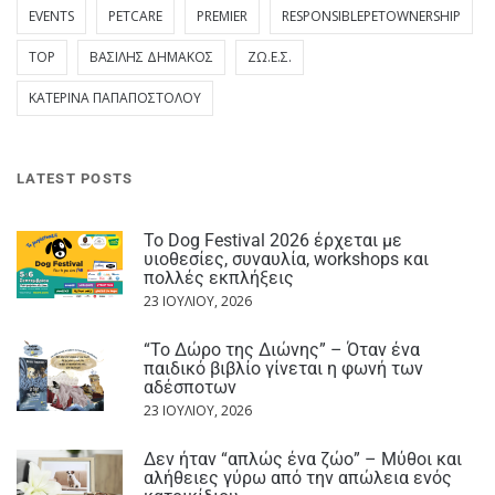
EVENTS
PETCARE
PREMIER
RESPONSIBLEPETOWNERSHIP
TOP
ΒΑΣΊΛΗΣ ΔΗΜΆΚΟΣ
ΖΩ.Ε.Σ.
ΚΑΤΕΡΊΝΑ ΠΑΠΑΠΟΣΤΌΛΟΥ
LATEST POSTS
Το Dog Festival 2026 έρχεται με
υιοθεσίες, συναυλία, workshops και
πολλές εκπλήξεις
23 ΙΟΥΛΊΟΥ, 2026
“Το Δώρο της Διώνης” – Όταν ένα
παιδικό βιβλίο γίνεται η φωνή των
αδέσποτων
23 ΙΟΥΛΊΟΥ, 2026
Δεν ήταν “απλώς ένα ζώο” – Μύθοι και
αλήθειες γύρω από την απώλεια ενός