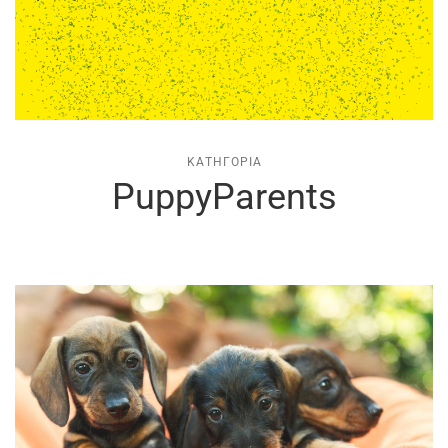
ΚΑΤΗΓΟΡΊΑ
PuppyParents