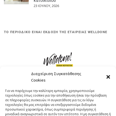
κατοικίδιου
23 ΙΟΥΛΊΟΥ, 2026
ΤΟ ΠΕΡΙΟΔΙΚΟ ΕΙΝΑΙ ΕΚΔΟΣΗ ΤΗΣ ΕΤΑΙΡΕΙΑΣ WELLDONE
Διαχείριση Συγκατάθεσης
Cookies
ΓΚΟΜΠΙΝΩ 12 ΚΑΙ ΓΟΥΖΕΛΗ 7, 11476, ΑΘΗΝΑ
Για να παρέχουμε την καλύτερη εμπειρία, χρησιμοποιούμε
ΤΗΛΕΦΩΝΟ: +30 211 4021758
τεχνολογίες όπως cookies για την αποθήκευση ή/και την πρόσβαση
EMAIL:
info@welldone.com.gr
σε πληροφορίες συσκευών. Η συγκατάθεση για τις εν λόγω
τεχνολογίες θα μας επιτρέψει να επεξεργαστούμε δεδομένα
προσωπικού χαρακτήρα, όπως συμπεριφορά περιήγησης ή
μοναδικά αναγνωριστικά σε αυτόν τον ιστότοπο. Η μη συγκατάθεση ή