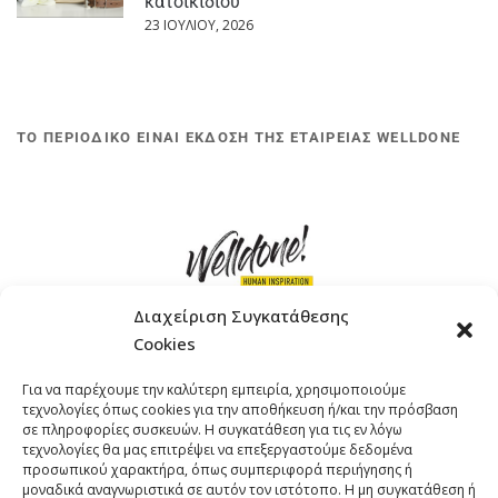
κατοικίδιου
23 ΙΟΥΛΊΟΥ, 2026
ΤΟ ΠΕΡΙΟΔΙΚΟ ΕΙΝΑΙ ΕΚΔΟΣΗ ΤΗΣ ΕΤΑΙΡΕΙΑΣ WELLDONE
Διαχείριση Συγκατάθεσης
Cookies
ΓΚΟΜΠΙΝΩ 12 ΚΑΙ ΓΟΥΖΕΛΗ 7, 11476, ΑΘΗΝΑ
Για να παρέχουμε την καλύτερη εμπειρία, χρησιμοποιούμε
ΤΗΛΕΦΩΝΟ: +30 211 4021758
τεχνολογίες όπως cookies για την αποθήκευση ή/και την πρόσβαση
EMAIL:
info@welldone.com.gr
σε πληροφορίες συσκευών. Η συγκατάθεση για τις εν λόγω
τεχνολογίες θα μας επιτρέψει να επεξεργαστούμε δεδομένα
προσωπικού χαρακτήρα, όπως συμπεριφορά περιήγησης ή
μοναδικά αναγνωριστικά σε αυτόν τον ιστότοπο. Η μη συγκατάθεση ή