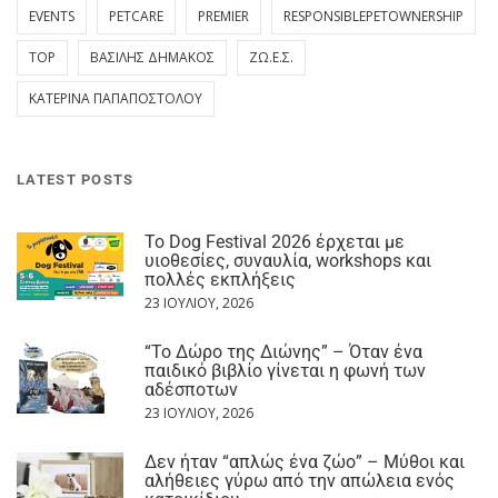
EVENTS
PETCARE
PREMIER
RESPONSIBLEPETOWNERSHIP
TOP
ΒΑΣΊΛΗΣ ΔΗΜΆΚΟΣ
ΖΩ.Ε.Σ.
ΚΑΤΕΡΊΝΑ ΠΑΠΑΠΟΣΤΌΛΟΥ
LATEST POSTS
Το Dog Festival 2026 έρχεται με
υιοθεσίες, συναυλία, workshops και
πολλές εκπλήξεις
23 ΙΟΥΛΊΟΥ, 2026
“Το Δώρο της Διώνης” – Όταν ένα
παιδικό βιβλίο γίνεται η φωνή των
αδέσποτων
23 ΙΟΥΛΊΟΥ, 2026
Δεν ήταν “απλώς ένα ζώο” – Μύθοι και
αλήθειες γύρω από την απώλεια ενός