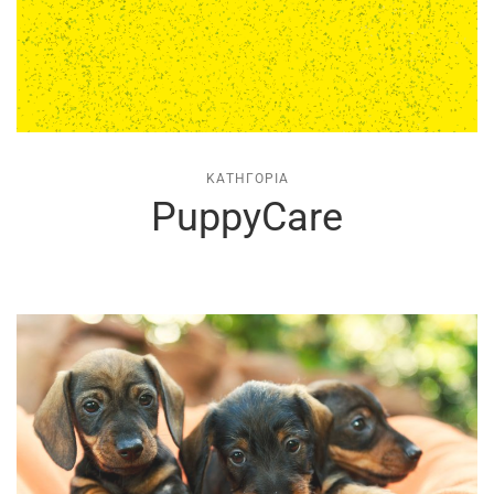
ΚΑΤΗΓΟΡΊΑ
PuppyCare