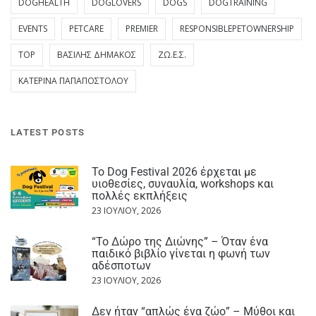
DOGHEALTH
DOGLOVERS
DOGS
DOGTRAINING
EVENTS
PETCARE
PREMIER
RESPONSIBLEPETOWNERSHIP
TOP
ΒΑΣΊΛΗΣ ΔΗΜΆΚΟΣ
ΖΩ.Ε.Σ.
ΚΑΤΕΡΊΝΑ ΠΑΠΑΠΟΣΤΌΛΟΥ
LATEST POSTS
Το Dog Festival 2026 έρχεται με
υιοθεσίες, συναυλία, workshops και
πολλές εκπλήξεις
23 ΙΟΥΛΊΟΥ, 2026
“Το Δώρο της Διώνης” – Όταν ένα
παιδικό βιβλίο γίνεται η φωνή των
αδέσποτων
23 ΙΟΥΛΊΟΥ, 2026
Δεν ήταν “απλώς ένα ζώο” – Μύθοι και