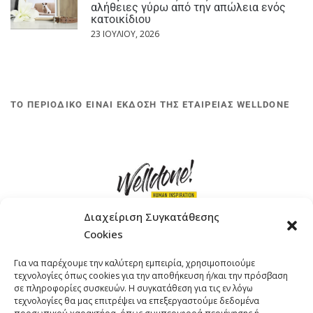
αλήθειες γύρω από την απώλεια ενός
κατοικίδιου
23 ΙΟΥΛΊΟΥ, 2026
ΤΟ ΠΕΡΙΟΔΙΚΟ ΕΙΝΑΙ ΕΚΔΟΣΗ ΤΗΣ ΕΤΑΙΡΕΙΑΣ WELLDONE
Διαχείριση Συγκατάθεσης
Cookies
ΓΚΟΜΠΙΝΩ 12 ΚΑΙ ΓΟΥΖΕΛΗ 7, 11476, ΑΘΗΝΑ
Για να παρέχουμε την καλύτερη εμπειρία, χρησιμοποιούμε
ΤΗΛΕΦΩΝΟ: +30 211 4021758
τεχνολογίες όπως cookies για την αποθήκευση ή/και την πρόσβαση
EMAIL:
info@welldone.com.gr
σε πληροφορίες συσκευών. Η συγκατάθεση για τις εν λόγω
τεχνολογίες θα μας επιτρέψει να επεξεργαστούμε δεδομένα