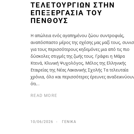
ΤΕΛΕΤΟΥΡΓΙΏΝ ΣΤΗΝ
ΕΠΕΞΕΡΓΑΣΊΑ ΤΟΥ
ΠΈΝΘΟΥΣ
Η απώλεια ενός αγαπημένου ζώου συντροφιάς,
αναπόσπαστο μέρος της σχέσης μας μαζί τους, συνισ
για τους περισσότερους κηδεμόνες μια από τις πιο
δύσκολες στιγμές της ζωής τους. Γράφει η Μάρα
Κτενά, Κλινική Ψυχολόγος, Μέλος της Ελληνικής
Εταιρείας της Νέας Λακανικής Σχολής Τα τελευταία
χρόνια, όλο και περισσότερες έρευνες αναδεικνύου
ότι…
READ MORE
10/06/2026
ΓΕΝΙΚΆ