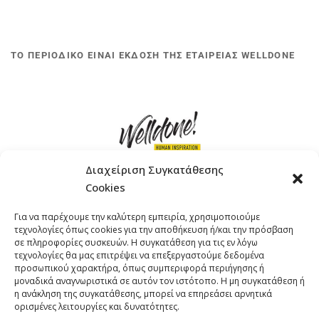
ΤΟ ΠΕΡΙΟΔΙΚΟ ΕΙΝΑΙ ΕΚΔΟΣΗ ΤΗΣ ΕΤΑΙΡΕΙΑΣ WELLDONE
Διαχείριση Συγκατάθεσης
Cookies
ΓΚΟΜΠΙΝΩ 12 ΚΑΙ ΓΟΥΖΕΛΗ 7, 11476, ΑΘΗΝΑ
Για να παρέχουμε την καλύτερη εμπειρία, χρησιμοποιούμε
ΤΗΛΕΦΩΝΟ: +30 211 4021758
τεχνολογίες όπως cookies για την αποθήκευση ή/και την πρόσβαση
EMAIL:
info@welldone.com.gr
σε πληροφορίες συσκευών. Η συγκατάθεση για τις εν λόγω
τεχνολογίες θα μας επιτρέψει να επεξεργαστούμε δεδομένα
προσωπικού χαρακτήρα, όπως συμπεριφορά περιήγησης ή
μοναδικά αναγνωριστικά σε αυτόν τον ιστότοπο. Η μη συγκατάθεση ή
η ανάκληση της συγκατάθεσης, μπορεί να επηρεάσει αρνητικά
ορισμένες λειτουργίες και δυνατότητες.