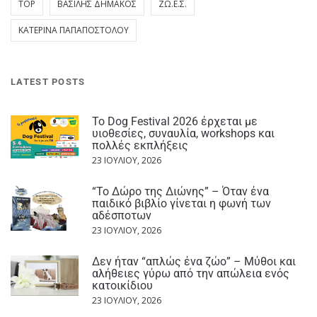
TOP
ΒΑΣΊΛΗΣ ΔΗΜΆΚΟΣ
ΖΩ.Ε.Σ.
ΚΑΤΕΡΊΝΑ ΠΑΠΑΠΟΣΤΌΛΟΥ
LATEST POSTS
Το Dog Festival 2026 έρχεται με
υιοθεσίες, συναυλία, workshops και
πολλές εκπλήξεις
23 ΙΟΥΛΊΟΥ, 2026
“Το Δώρο της Διώνης” – Όταν ένα
παιδικό βιβλίο γίνεται η φωνή των
αδέσποτων
23 ΙΟΥΛΊΟΥ, 2026
Δεν ήταν “απλώς ένα ζώο” – Μύθοι και
αλήθειες γύρω από την απώλεια ενός
κατοικίδιου
23 ΙΟΥΛΊΟΥ, 2026