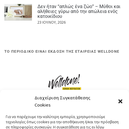
Δεν ήταν “απλώς ένα ζώο” – Μύθοι και
αλήθειες γύρω από την απώλεια ενός
κατοικίδιου
23 ΙΟΥΛΊΟΥ, 2026
ΤΟ ΠΕΡΙΟΔΙΚΟ ΕΙΝΑΙ ΕΚΔΟΣΗ ΤΗΣ ΕΤΑΙΡΕΙΑΣ WELLDONE
Διαχείριση Συγκατάθεσης
Cookies
ΓΚΟΜΠΙΝΩ 12 ΚΑΙ ΓΟΥΖΕΛΗ 7, 11476, ΑΘΗΝΑ
Για να παρέχουμε την καλύτερη εμπειρία, χρησιμοποιούμε
ΤΗΛΕΦΩΝΟ: +30 211 4021758
τεχνολογίες όπως cookies για την αποθήκευση ή/και την πρόσβαση
EMAIL:
info@welldone.com.gr
σε πληροφορίες συσκευών. Η συγκατάθεση για τις εν λόγω