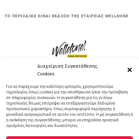
ΤΟ ΠΕΡΙΟΔΙΚΟ ΕΙΝΑΙ ΕΚΔΟΣΗ ΤΗΣ ΕΤΑΙΡΕΙΑΣ WELLDONE
Διαχείριση Συγκατάθεσης
Cookies
ΓΚΟΜΠΙΝΩ 12 ΚΑΙ ΓΟΥΖΕΛΗ 7, 11476, ΑΘΗΝΑ
Για να παρέχουμε την καλύτερη εμπειρία, χρησιμοποιούμε
ΤΗΛΕΦΩΝΟ: +30 211 4021758
τεχνολογίες όπως cookies για την αποθήκευση ή/και την πρόσβαση
EMAIL:
info@welldone.com.gr
σε πληροφορίες συσκευών. Η συγκατάθεση για τις εν λόγω
τεχνολογίες θα μας επιτρέψει να επεξεργαστούμε δεδομένα
προσωπικού χαρακτήρα, όπως συμπεριφορά περιήγησης ή
μοναδικά αναγνωριστικά σε αυτόν τον ιστότοπο. Η μη συγκατάθεση ή
η ανάκληση της συγκατάθεσης, μπορεί να επηρεάσει αρνητικά
ορισμένες λειτουργίες και δυνατότητες.