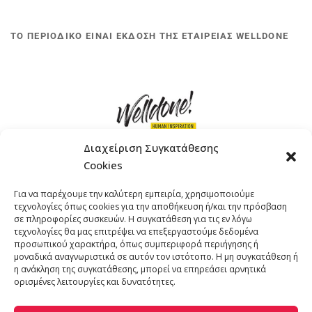
ΤΟ ΠΕΡΙΟΔΙΚΟ ΕΙΝΑΙ ΕΚΔΟΣΗ ΤΗΣ ΕΤΑΙΡΕΙΑΣ WELLDONE
Διαχείριση Συγκατάθεσης
Cookies
ΓΚΟΜΠΙΝΩ 12 ΚΑΙ ΓΟΥΖΕΛΗ 7, 11476, ΑΘΗΝΑ
Για να παρέχουμε την καλύτερη εμπειρία, χρησιμοποιούμε
ΤΗΛΕΦΩΝΟ: +30 211 4021758
τεχνολογίες όπως cookies για την αποθήκευση ή/και την πρόσβαση
EMAIL:
info@welldone.com.gr
σε πληροφορίες συσκευών. Η συγκατάθεση για τις εν λόγω
τεχνολογίες θα μας επιτρέψει να επεξεργαστούμε δεδομένα
προσωπικού χαρακτήρα, όπως συμπεριφορά περιήγησης ή
μοναδικά αναγνωριστικά σε αυτόν τον ιστότοπο. Η μη συγκατάθεση ή
η ανάκληση της συγκατάθεσης, μπορεί να επηρεάσει αρνητικά
ορισμένες λειτουργίες και δυνατότητες.