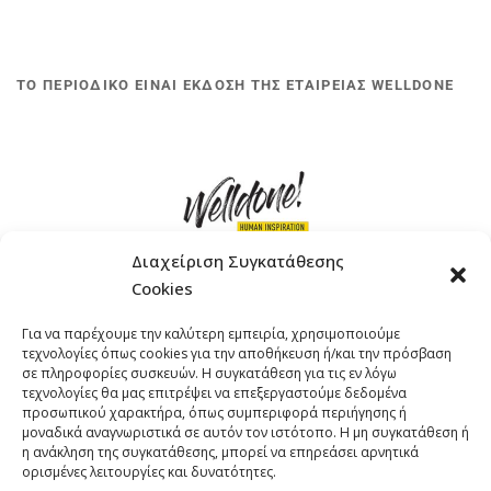
ΤΟ ΠΕΡΙΟΔΙΚΟ ΕΙΝΑΙ ΕΚΔΟΣΗ ΤΗΣ ΕΤΑΙΡΕΙΑΣ WELLDONE
Διαχείριση Συγκατάθεσης
Cookies
ΓΚΟΜΠΙΝΩ 12 ΚΑΙ ΓΟΥΖΕΛΗ 7, 11476, ΑΘΗΝΑ
Για να παρέχουμε την καλύτερη εμπειρία, χρησιμοποιούμε
ΤΗΛΕΦΩΝΟ: +30 211 4021758
τεχνολογίες όπως cookies για την αποθήκευση ή/και την πρόσβαση
EMAIL:
info@welldone.com.gr
σε πληροφορίες συσκευών. Η συγκατάθεση για τις εν λόγω
τεχνολογίες θα μας επιτρέψει να επεξεργαστούμε δεδομένα
προσωπικού χαρακτήρα, όπως συμπεριφορά περιήγησης ή
μοναδικά αναγνωριστικά σε αυτόν τον ιστότοπο. Η μη συγκατάθεση ή
η ανάκληση της συγκατάθεσης, μπορεί να επηρεάσει αρνητικά
ορισμένες λειτουργίες και δυνατότητες.