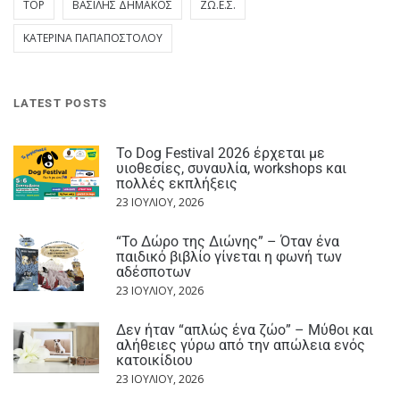
TOP
ΒΑΣΊΛΗΣ ΔΗΜΆΚΟΣ
ΖΩ.Ε.Σ.
ΚΑΤΕΡΊΝΑ ΠΑΠΑΠΟΣΤΌΛΟΥ
LATEST POSTS
Το Dog Festival 2026 έρχεται με
υιοθεσίες, συναυλία, workshops και
πολλές εκπλήξεις
23 ΙΟΥΛΊΟΥ, 2026
“Το Δώρο της Διώνης” – Όταν ένα
παιδικό βιβλίο γίνεται η φωνή των
αδέσποτων
23 ΙΟΥΛΊΟΥ, 2026
Δεν ήταν “απλώς ένα ζώο” – Μύθοι και
αλήθειες γύρω από την απώλεια ενός
κατοικίδιου
23 ΙΟΥΛΊΟΥ, 2026