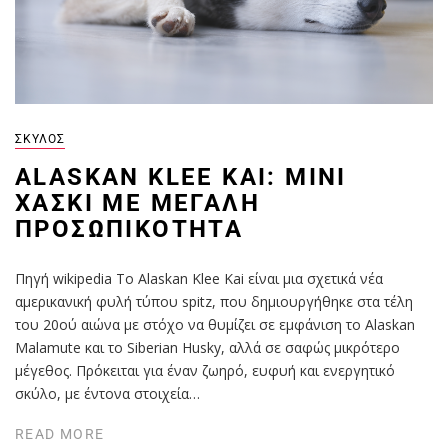
ΣΚΎΛΟΣ
ALASKAN KLEE KAI: ΜΊΝΙ
ΧΆΣΚΙ ΜΕ ΜΕΓΆΛΗ
ΠΡΟΣΩΠΙΚΌΤΗΤΑ
Πηγή wikipedia Το Alaskan Klee Kai είναι μια σχετικά νέα
αμερικανική φυλή τύπου spitz, που δημιουργήθηκε στα τέλη
του 20ού αιώνα με στόχο να θυμίζει σε εμφάνιση το Alaskan
Malamute και το Siberian Husky, αλλά σε σαφώς μικρότερο
μέγεθος. Πρόκειται για έναν ζωηρό, ευφυή και ενεργητικό
σκύλο, με έντονα στοιχεία…
READ MORE