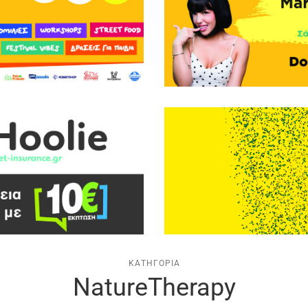
ΚΑΤΗΓΟΡΊΑ
NatureTherapy