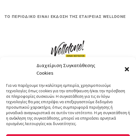
ΤΟ ΠΕΡΙΟΔΙΚΟ ΕΙΝΑΙ ΕΚΔΟΣΗ ΤΗΣ ΕΤΑΙΡΕΙΑΣ WELLDONE
Διαχείριση Συγκατάθεσης
Cookies
ΓΚΟΜΠΙΝΩ 12 ΚΑΙ ΓΟΥΖΕΛΗ 7, 11476, ΑΘΗΝΑ
Για να παρέχουμε την καλύτερη εμπειρία, χρησιμοποιούμε
ΤΗΛΕΦΩΝΟ: +30 211 4021758
τεχνολογίες όπως cookies για την αποθήκευση ή/και την πρόσβαση
EMAIL:
info@welldone.com.gr
σε πληροφορίες συσκευών. Η συγκατάθεση για τις εν λόγω
τεχνολογίες θα μας επιτρέψει να επεξεργαστούμε δεδομένα
προσωπικού χαρακτήρα, όπως συμπεριφορά περιήγησης ή
μοναδικά αναγνωριστικά σε αυτόν τον ιστότοπο. Η μη συγκατάθεση ή
η ανάκληση της συγκατάθεσης, μπορεί να επηρεάσει αρνητικά
ορισμένες λειτουργίες και δυνατότητες.