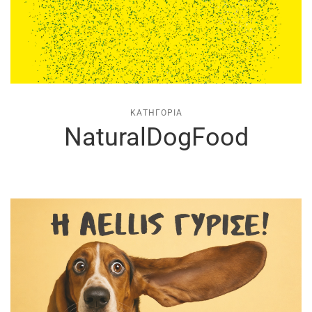
ΚΑΤΗΓΟΡΊΑ
NaturalDogFood