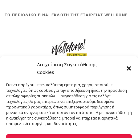
ΤΟ ΠΕΡΙΟΔΙΚΟ ΕΙΝΑΙ ΕΚΔΟΣΗ ΤΗΣ ΕΤΑΙΡΕΙΑΣ WELLDONE
Διαχείριση Συγκατάθεσης
Cookies
ΓΚΟΜΠΙΝΩ 12 ΚΑΙ ΓΟΥΖΕΛΗ 7, 11476, ΑΘΗΝΑ
Για να παρέχουμε την καλύτερη εμπειρία, χρησιμοποιούμε
ΤΗΛΕΦΩΝΟ: +30 211 4021758
τεχνολογίες όπως cookies για την αποθήκευση ή/και την πρόσβαση
EMAIL:
info@welldone.com.gr
σε πληροφορίες συσκευών. Η συγκατάθεση για τις εν λόγω
τεχνολογίες θα μας επιτρέψει να επεξεργαστούμε δεδομένα
προσωπικού χαρακτήρα, όπως συμπεριφορά περιήγησης ή
μοναδικά αναγνωριστικά σε αυτόν τον ιστότοπο. Η μη συγκατάθεση ή
η ανάκληση της συγκατάθεσης, μπορεί να επηρεάσει αρνητικά
ορισμένες λειτουργίες και δυνατότητες.