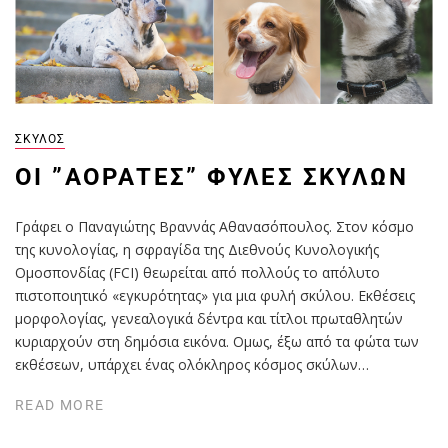
ΣΚΎΛΟΣ
ΟΙ ”AΌΡΑΤΕΣ” ΦΥΛΈΣ ΣΚΎΛΩΝ
Γράφει ο Παναγιώτης Βραννάς Αθανασόπουλος. Στον κόσμο
της κυνολογίας, η σφραγίδα της Διεθνούς Κυνολογικής
Ομοσπονδίας (FCI) θεωρείται από πολλούς το απόλυτο
πιστοποιητικό «εγκυρότητας» για μια φυλή σκύλου. Εκθέσεις
μορφολογίας, γενεαλογικά δέντρα και τίτλοι πρωταθλητών
κυριαρχούν στη δημόσια εικόνα. Ομως, έξω από τα φώτα των
εκθέσεων, υπάρχει ένας ολόκληρος κόσμος σκύλων…
READ MORE