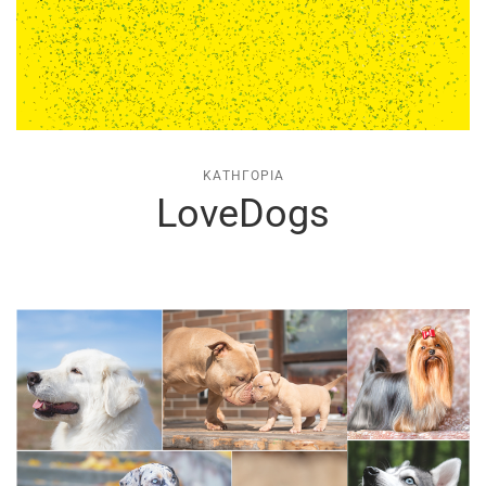
ΚΑΤΗΓΟΡΊΑ
LoveDogs