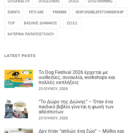
DOGHEALTH
DOGLOVERS
DOGS
DOGTRAINING
EVENTS
PETCARE
PREMIER
RESPONSIBLEPETOWNERSHIP
TOP
ΒΑΣΊΛΗΣ ΔΗΜΆΚΟΣ
ΖΩ.Ε.Σ.
ΚΑΤΕΡΊΝΑ ΠΑΠΑΠΟΣΤΌΛΟΥ
LATEST POSTS
Το Dog Festival 2026 έρχεται με
υιοθεσίες, συναυλία, workshops και
πολλές εκπλήξεις
23 ΙΟΥΛΊΟΥ, 2026
“Το Δώρο της Διώνης” – Όταν ένα
παιδικό βιβλίο γίνεται η φωνή των
αδέσποτων
23 ΙΟΥΛΊΟΥ, 2026
Δεν ήταν “απλώς ένα ζώο” – Μύθοι και