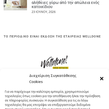
αλήθειες γύρω από την απώλεια ενός
κατοικίδιου
23 ΙΟΥΛΊΟΥ, 2026
ΤΟ ΠΕΡΙΟΔΙΚΟ ΕΙΝΑΙ ΕΚΔΟΣΗ ΤΗΣ ΕΤΑΙΡΕΙΑΣ WELLDONE
Διαχείριση Συγκατάθεσης
Cookies
ΓΚΟΜΠΙΝΩ 12 ΚΑΙ ΓΟΥΖΕΛΗ 7, 11476, ΑΘΗΝΑ
Για να παρέχουμε την καλύτερη εμπειρία, χρησιμοποιούμε
ΤΗΛΕΦΩΝΟ: +30 211 4021758
τεχνολογίες όπως cookies για την αποθήκευση ή/και την πρόσβαση
EMAIL:
info@welldone.com.gr
σε πληροφορίες συσκευών. Η συγκατάθεση για τις εν λόγω
τεχνολογίες θα μας επιτρέψει να επεξεργαστούμε δεδομένα