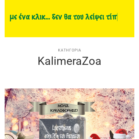
ΚΑΤΗΓΟΡΊΑ
KalimeraZoa