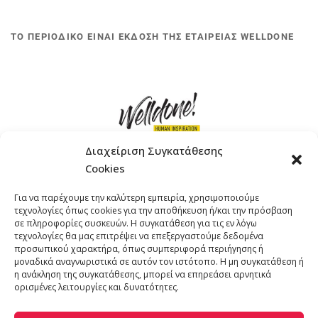
ΤΟ ΠΕΡΙΟΔΙΚΟ ΕΙΝΑΙ ΕΚΔΟΣΗ ΤΗΣ ΕΤΑΙΡΕΙΑΣ WELLDONE
Διαχείριση Συγκατάθεσης
Cookies
ΓΚΟΜΠΙΝΩ 12 ΚΑΙ ΓΟΥΖΕΛΗ 7, 11476, ΑΘΗΝΑ
Για να παρέχουμε την καλύτερη εμπειρία, χρησιμοποιούμε
ΤΗΛΕΦΩΝΟ: +30 211 4021758
τεχνολογίες όπως cookies για την αποθήκευση ή/και την πρόσβαση
EMAIL:
info@welldone.com.gr
σε πληροφορίες συσκευών. Η συγκατάθεση για τις εν λόγω
τεχνολογίες θα μας επιτρέψει να επεξεργαστούμε δεδομένα
προσωπικού χαρακτήρα, όπως συμπεριφορά περιήγησης ή
μοναδικά αναγνωριστικά σε αυτόν τον ιστότοπο. Η μη συγκατάθεση ή
η ανάκληση της συγκατάθεσης, μπορεί να επηρεάσει αρνητικά
ορισμένες λειτουργίες και δυνατότητες.