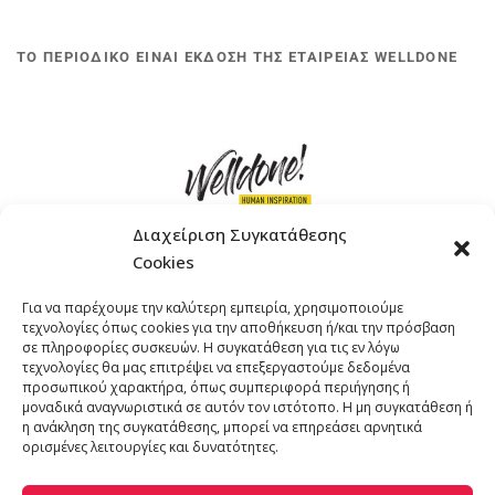
ΤΟ ΠΕΡΙΟΔΙΚΟ ΕΙΝΑΙ ΕΚΔΟΣΗ ΤΗΣ ΕΤΑΙΡΕΙΑΣ WELLDONE
Διαχείριση Συγκατάθεσης
Cookies
ΓΚΟΜΠΙΝΩ 12 ΚΑΙ ΓΟΥΖΕΛΗ 7, 11476, ΑΘΗΝΑ
Για να παρέχουμε την καλύτερη εμπειρία, χρησιμοποιούμε
ΤΗΛΕΦΩΝΟ: +30 211 4021758
τεχνολογίες όπως cookies για την αποθήκευση ή/και την πρόσβαση
EMAIL:
info@welldone.com.gr
σε πληροφορίες συσκευών. Η συγκατάθεση για τις εν λόγω
τεχνολογίες θα μας επιτρέψει να επεξεργαστούμε δεδομένα
προσωπικού χαρακτήρα, όπως συμπεριφορά περιήγησης ή
μοναδικά αναγνωριστικά σε αυτόν τον ιστότοπο. Η μη συγκατάθεση ή
η ανάκληση της συγκατάθεσης, μπορεί να επηρεάσει αρνητικά
ορισμένες λειτουργίες και δυνατότητες.