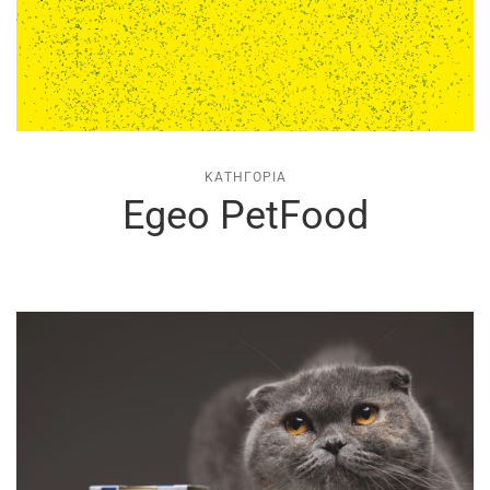
ΚΑΤΗΓΟΡΊΑ
Egeo PetFood