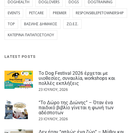
DOGHEALTH
DOGLOVERS
DOGS
DOGTRAINING
EVENTS
PETCARE
PREMIER
RESPONSIBLEPETOWNERSHIP
TOP
ΒΑΣΊΛΗΣ ΔΗΜΆΚΟΣ
ΖΩ.Ε.Σ.
ΚΑΤΕΡΊΝΑ ΠΑΠΑΠΟΣΤΌΛΟΥ
LATEST POSTS
Το Dog Festival 2026 έρχεται με
υιοθεσίες, συναυλία, workshops και
πολλές εκπλήξεις
23 ΙΟΥΛΊΟΥ, 2026
“Το Δώρο της Διώνης” – Όταν ένα
παιδικό βιβλίο γίνεται η φωνή των
αδέσποτων
23 ΙΟΥΛΊΟΥ, 2026
Δεν ήταν “απλώς ένα ζώο” – Μύθοι και