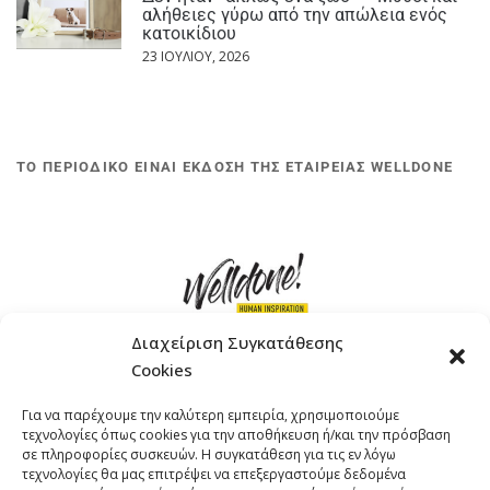
αλήθειες γύρω από την απώλεια ενός
κατοικίδιου
23 ΙΟΥΛΊΟΥ, 2026
ΤΟ ΠΕΡΙΟΔΙΚΟ ΕΙΝΑΙ ΕΚΔΟΣΗ ΤΗΣ ΕΤΑΙΡΕΙΑΣ WELLDONE
Διαχείριση Συγκατάθεσης
Cookies
ΓΚΟΜΠΙΝΩ 12 ΚΑΙ ΓΟΥΖΕΛΗ 7, 11476, ΑΘΗΝΑ
Για να παρέχουμε την καλύτερη εμπειρία, χρησιμοποιούμε
ΤΗΛΕΦΩΝΟ: +30 211 4021758
τεχνολογίες όπως cookies για την αποθήκευση ή/και την πρόσβαση
EMAIL:
info@welldone.com.gr
σε πληροφορίες συσκευών. Η συγκατάθεση για τις εν λόγω
τεχνολογίες θα μας επιτρέψει να επεξεργαστούμε δεδομένα