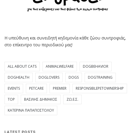
Η υπεύθυνη και συνειδητή κηδεμονία κάθε ζώου συντροφιάς,
στο επίκεντρο του περιοδικού μας!
ALL ABOUT CATS
ANIMALWELFARE
DOGBEHAVIOR
DOGHEALTH
DOGLOVERS
DOGS
DOGTRAINING
EVENTS
PETCARE
PREMIER
RESPONSIBLEPETOWNERSHIP
TOP
ΒΑΣΊΛΗΣ ΔΗΜΆΚΟΣ
ΖΩ.Ε.Σ.
ΚΑΤΕΡΊΝΑ ΠΑΠΑΠΟΣΤΌΛΟΥ
LATEST POSTS