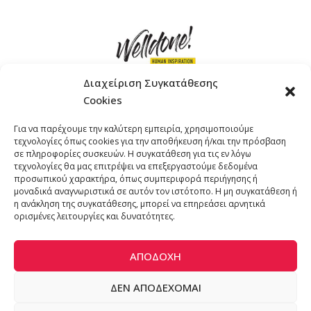
Διαχείριση Συγκατάθεσης
Cookies
ΓΚΟΜΠΙΝΩ 12 ΚΑΙ ΓΟΥΖΕΛΗ 7, 11476, ΑΘΗΝΑ
Για να παρέχουμε την καλύτερη εμπειρία, χρησιμοποιούμε
ΤΗΛΕΦΩΝΟ: +30 211 4021758
τεχνολογίες όπως cookies για την αποθήκευση ή/και την πρόσβαση
EMAIL:
info@welldone.com.gr
σε πληροφορίες συσκευών. Η συγκατάθεση για τις εν λόγω
τεχνολογίες θα μας επιτρέψει να επεξεργαστούμε δεδομένα
προσωπικού χαρακτήρα, όπως συμπεριφορά περιήγησης ή
μοναδικά αναγνωριστικά σε αυτόν τον ιστότοπο. Η μη συγκατάθεση ή
η ανάκληση της συγκατάθεσης, μπορεί να επηρεάσει αρνητικά
ορισμένες λειτουργίες και δυνατότητες.
ΑΠΟΔΟΧΉ
ΔΕΝ ΑΠΟΔΈΧΟΜΑΙ
© 2024 katoikidiaendrasi. All Rights Reserved. | Developed by