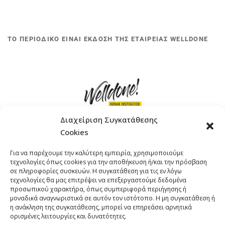
ΤΟ ΠΕΡΙΟΔΙΚΟ ΕΙΝΑΙ ΕΚΔΟΣΗ ΤΗΣ ΕΤΑΙΡΕΙΑΣ WELLDONE
Διαχείριση Συγκατάθεσης
Cookies
ΓΚΟΜΠΙΝΩ 12 ΚΑΙ ΓΟΥΖΕΛΗ 7, 11476, ΑΘΗΝΑ
Για να παρέχουμε την καλύτερη εμπειρία, χρησιμοποιούμε
ΤΗΛΕΦΩΝΟ: +30 211 4021758
τεχνολογίες όπως cookies για την αποθήκευση ή/και την πρόσβαση
EMAIL:
info@welldone.com.gr
σε πληροφορίες συσκευών. Η συγκατάθεση για τις εν λόγω
τεχνολογίες θα μας επιτρέψει να επεξεργαστούμε δεδομένα
προσωπικού χαρακτήρα, όπως συμπεριφορά περιήγησης ή
μοναδικά αναγνωριστικά σε αυτόν τον ιστότοπο. Η μη συγκατάθεση ή
η ανάκληση της συγκατάθεσης, μπορεί να επηρεάσει αρνητικά
ορισμένες λειτουργίες και δυνατότητες.