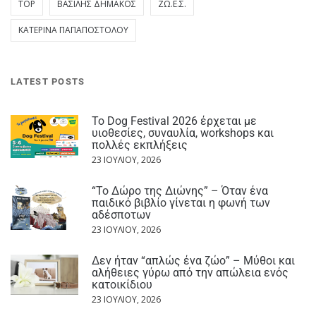
TOP
ΒΑΣΊΛΗΣ ΔΗΜΆΚΟΣ
ΖΩ.Ε.Σ.
ΚΑΤΕΡΊΝΑ ΠΑΠΑΠΟΣΤΌΛΟΥ
LATEST POSTS
Το Dog Festival 2026 έρχεται με
υιοθεσίες, συναυλία, workshops και
πολλές εκπλήξεις
23 ΙΟΥΛΊΟΥ, 2026
“Το Δώρο της Διώνης” – Όταν ένα
παιδικό βιβλίο γίνεται η φωνή των
αδέσποτων
23 ΙΟΥΛΊΟΥ, 2026
Δεν ήταν “απλώς ένα ζώο” – Μύθοι και
αλήθειες γύρω από την απώλεια ενός
κατοικίδιου
23 ΙΟΥΛΊΟΥ, 2026