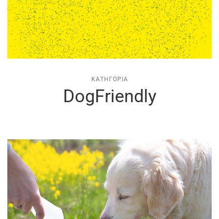
ΚΑΤΗΓΟΡΊΑ
DogFriendly