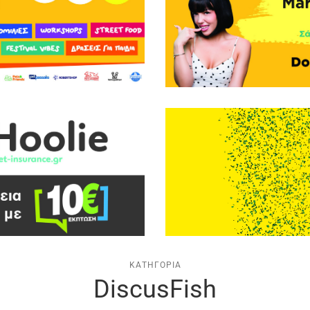
ΚΑΤΗΓΟΡΊΑ
DiscusFish