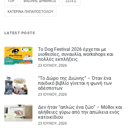
TOP
ΒΑΣΊΛΗΣ ΔΗΜΆΚΟΣ
ΖΩ.Ε.Σ.
ΚΑΤΕΡΊΝΑ ΠΑΠΑΠΟΣΤΌΛΟΥ
LATEST POSTS
Το Dog Festival 2026 έρχεται με
υιοθεσίες, συναυλία, workshops και
πολλές εκπλήξεις
23 ΙΟΥΛΊΟΥ, 2026
“Το Δώρο της Διώνης” – Όταν ένα
παιδικό βιβλίο γίνεται η φωνή των
αδέσποτων
23 ΙΟΥΛΊΟΥ, 2026
Δεν ήταν “απλώς ένα ζώο” – Μύθοι και
αλήθειες γύρω από την απώλεια ενός
κατοικίδιου
23 ΙΟΥΛΊΟΥ, 2026