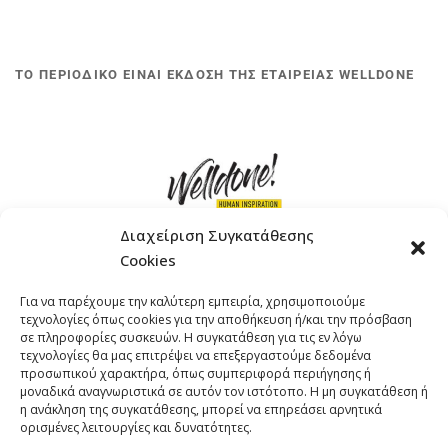
ΤΟ ΠΕΡΙΟΔΙΚΟ ΕΙΝΑΙ ΕΚΔΟΣΗ ΤΗΣ ΕΤΑΙΡΕΙΑΣ WELLDONE
Διαχείριση Συγκατάθεσης
Cookies
ΓΚΟΜΠΙΝΩ 12 ΚΑΙ ΓΟΥΖΕΛΗ 7, 11476, ΑΘΗΝΑ
Για να παρέχουμε την καλύτερη εμπειρία, χρησιμοποιούμε
ΤΗΛΕΦΩΝΟ: +30 211 4021758
τεχνολογίες όπως cookies για την αποθήκευση ή/και την πρόσβαση
EMAIL:
info@welldone.com.gr
σε πληροφορίες συσκευών. Η συγκατάθεση για τις εν λόγω
τεχνολογίες θα μας επιτρέψει να επεξεργαστούμε δεδομένα
προσωπικού χαρακτήρα, όπως συμπεριφορά περιήγησης ή
μοναδικά αναγνωριστικά σε αυτόν τον ιστότοπο. Η μη συγκατάθεση ή
η ανάκληση της συγκατάθεσης, μπορεί να επηρεάσει αρνητικά
ορισμένες λειτουργίες και δυνατότητες.