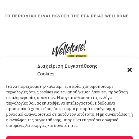
ΤΟ ΠΕΡΙΟΔΙΚΟ ΕΙΝΑΙ ΕΚΔΟΣΗ ΤΗΣ ΕΤΑΙΡΕΙΑΣ WELLDONE
Διαχείριση Συγκατάθεσης
Cookies
ΓΚΟΜΠΙΝΩ 12 ΚΑΙ ΓΟΥΖΕΛΗ 7, 11476, ΑΘΗΝΑ
Για να παρέχουμε την καλύτερη εμπειρία, χρησιμοποιούμε
ΤΗΛΕΦΩΝΟ: +30 211 4021758
τεχνολογίες όπως cookies για την αποθήκευση ή/και την πρόσβαση
EMAIL:
info@welldone.com.gr
σε πληροφορίες συσκευών. Η συγκατάθεση για τις εν λόγω
τεχνολογίες θα μας επιτρέψει να επεξεργαστούμε δεδομένα
προσωπικού χαρακτήρα, όπως συμπεριφορά περιήγησης ή
μοναδικά αναγνωριστικά σε αυτόν τον ιστότοπο. Η μη συγκατάθεση ή
η ανάκληση της συγκατάθεσης, μπορεί να επηρεάσει αρνητικά
ορισμένες λειτουργίες και δυνατότητες.