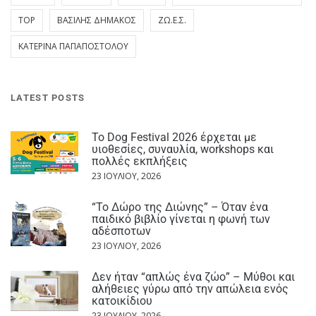
TOP
ΒΑΣΊΛΗΣ ΔΗΜΆΚΟΣ
ΖΩ.Ε.Σ.
ΚΑΤΕΡΊΝΑ ΠΑΠΑΠΟΣΤΌΛΟΥ
LATEST POSTS
Το Dog Festival 2026 έρχεται με
υιοθεσίες, συναυλία, workshops και
πολλές εκπλήξεις
23 ΙΟΥΛΊΟΥ, 2026
“Το Δώρο της Διώνης” – Όταν ένα
παιδικό βιβλίο γίνεται η φωνή των
αδέσποτων
23 ΙΟΥΛΊΟΥ, 2026
Δεν ήταν “απλώς ένα ζώο” – Μύθοι και
αλήθειες γύρω από την απώλεια ενός
κατοικίδιου
23 ΙΟΥΛΊΟΥ, 2026