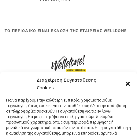
ΤΟ ΠΕΡΙΟΔΙΚΟ ΕΙΝΑΙ ΕΚΔΟΣΗ ΤΗΣ ΕΤΑΙΡΕΙΑΣ WELLDONE
Διαχείριση Συγκατάθεσης
Cookies
ΓΚΟΜΠΙΝΩ 12 ΚΑΙ ΓΟΥΖΕΛΗ 7, 11476, ΑΘΗΝΑ
Για να παρέχουμε την καλύτερη εμπειρία, χρησιμοποιούμε
ΤΗΛΕΦΩΝΟ: +30 211 4021758
τεχνολογίες όπως cookies για την αποθήκευση ή/και την πρόσβαση
EMAIL:
info@welldone.com.gr
σε πληροφορίες συσκευών. Η συγκατάθεση για τις εν λόγω
τεχνολογίες θα μας επιτρέψει να επεξεργαστούμε δεδομένα
προσωπικού χαρακτήρα, όπως συμπεριφορά περιήγησης ή
μοναδικά αναγνωριστικά σε αυτόν τον ιστότοπο. Η μη συγκατάθεση ή
η ανάκληση της συγκατάθεσης, μπορεί να επηρεάσει αρνητικά