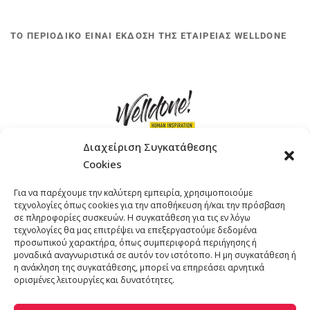
ΤΟ ΠΕΡΙΟΔΙΚΟ ΕΙΝΑΙ ΕΚΔΟΣΗ ΤΗΣ ΕΤΑΙΡΕΙΑΣ WELLDONE
Διαχείριση Συγκατάθεσης
Cookies
ΓΚΟΜΠΙΝΩ 12 ΚΑΙ ΓΟΥΖΕΛΗ 7, 11476, ΑΘΗΝΑ
Για να παρέχουμε την καλύτερη εμπειρία, χρησιμοποιούμε
ΤΗΛΕΦΩΝΟ: +30 211 4021758
τεχνολογίες όπως cookies για την αποθήκευση ή/και την πρόσβαση
EMAIL:
info@welldone.com.gr
σε πληροφορίες συσκευών. Η συγκατάθεση για τις εν λόγω
τεχνολογίες θα μας επιτρέψει να επεξεργαστούμε δεδομένα
προσωπικού χαρακτήρα, όπως συμπεριφορά περιήγησης ή
μοναδικά αναγνωριστικά σε αυτόν τον ιστότοπο. Η μη συγκατάθεση ή
η ανάκληση της συγκατάθεσης, μπορεί να επηρεάσει αρνητικά
ορισμένες λειτουργίες και δυνατότητες.